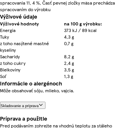
spracovania 11, 4 %, Časť pevnej zložky mäsa prechádza
spracovaním do výrobku
Výživové údaje
Výživové hodnoty
na 100 g výrobku:
Energia
373 kJ / 89 kcal
Tuky
4,3 g
z toho nasýtené mastné
0,7 g
kyseliny
Sacharidy
8,2 g
z toho cukry
2,4 g
Bielkoviny
3,5 g
Soľ
1,3 g
Informácie o alergénoch
Môže obsahovať sóju, mlieko, vajcia.
Skladovanie a príprava
Príprava a použitie
Pred podávaním zohrejte na vhodnú teplotu za stáleho