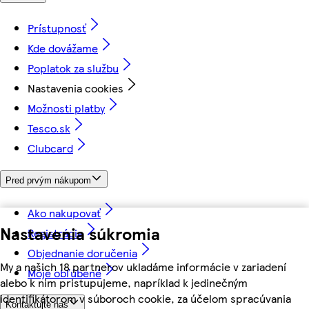
Prístupnosť
Kde dovážame
Poplatok za službu
Nastavenia cookies
Možnosti platby
Tesco.sk
Clubcard
Pred prvým nákupom
Ako nakupovať
Nastavenia súkromia
Registrácia
Objednanie doručenia
My a našich 18 partnerov ukladáme informácie v zariadení
Moje obľúbené
alebo k nim pristupujeme, napríklad k jedinečným
identifikátorom v súboroch cookie, za účelom spracúvania
Kontaktujte nás