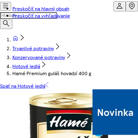
Preskočiť na hlavný obsah
Preskočiť na vyhľadávanie
Trvanlivé potraviny
Konzervované potraviny
Hotové jedlá
Hamé Premium guláš hovädzí 400 g
Späť na Hotové jedlá