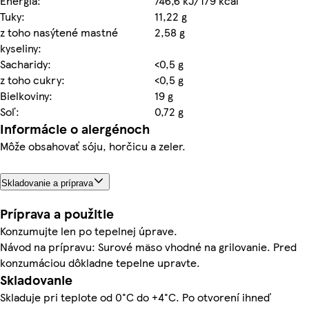
Energia:
746,6 kJ/179 kcal
Tuky:
11,22 g
z toho nasýtené mastné
2,58 g
kyseliny:
Sacharidy:
<0,5 g
z toho cukry:
<0,5 g
Bielkoviny:
19 g
Soľ:
0,72 g
Informácie o alergénoch
Môže obsahovať sóju, horčicu a zeler.
Skladovanie a príprava
Príprava a použitie
Konzumujte len po tepelnej úprave.
Návod na prípravu: Surové mäso vhodné na grilovanie. Pred
konzumáciou dôkladne tepelne upravte.
Skladovanie
Skladuje pri teplote od 0°C do +4°C. Po otvorení ihneď