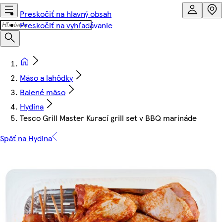
Preskočiť na hlavný obsah
Preskočiť na vyhľadávanie
Mäso a lahôdky
Balené mäso
Hydina
Tesco Grill Master Kurací grill set v BBQ marináde
Späť na Hydina