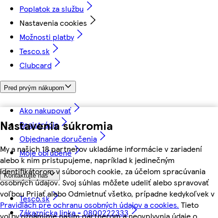
Poplatok za službu
Nastavenia cookies
Možnosti platby
Tesco.sk
Clubcard
Pred prvým nákupom
Ako nakupovať
Nastavenia súkromia
Registrácia
Objednanie doručenia
My a našich 18 partnerov ukladáme informácie v zariadení
Moje obľúbené
alebo k nim pristupujeme, napríklad k jedinečným
identifikátorom v súboroch cookie, za účelom spracúvania
Kontaktujte nás
osobných údajov. Svoj súhlas môžete udeliť alebo spravovať
voľbou Prijať alebo Odmietnuť všetko, prípadne kedykoľvek v
Tesco.sk
Pravidlách pre ochranu osobných údajov a cookies.
Tieto
Zákaznícka linka - 0800222333
voľby oznámime našim partnerom a neovplyvnia údaje o