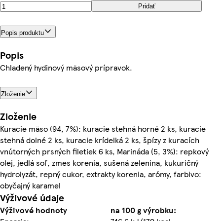
Pridať
Popis produktu
Popis
Chladený hydinový mäsový prípravok.
Zloženie
Zloženie
Kuracie mäso (94, 7%): kuracie stehná horné 2 ks, kuracie
stehná dolné 2 ks, kuracie krídelká 2 ks, špízy z kuracích
vnútorných prsných filetiek 6 ks, Marináda (5, 3%): repkový
olej, jedlá soľ, zmes korenia, sušená zelenina, kukuričný
hydrolyzát, repný cukor, extrakty korenia, arómy, farbivo:
obyčajný karamel
Výživové údaje
Výživové hodnoty
na 100 g výrobku: