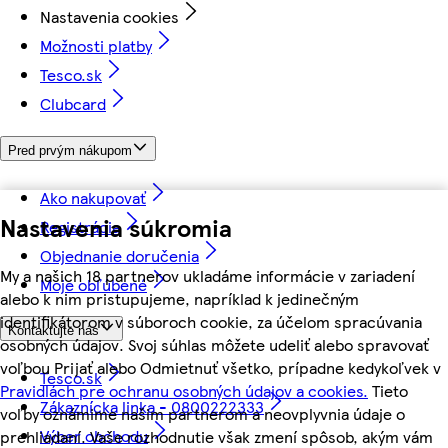
Nastavenia cookies
Možnosti platby
Tesco.sk
Clubcard
Pred prvým nákupom
Ako nakupovať
Nastavenia súkromia
Registrácia
Objednanie doručenia
My a našich 18 partnerov ukladáme informácie v zariadení
Moje obľúbené
alebo k nim pristupujeme, napríklad k jedinečným
identifikátorom v súboroch cookie, za účelom spracúvania
Kontaktujte nás
osobných údajov. Svoj súhlas môžete udeliť alebo spravovať
voľbou Prijať alebo Odmietnuť všetko, prípadne kedykoľvek v
Tesco.sk
Pravidlách pre ochranu osobných údajov a cookies.
Tieto
Zákaznícka linka - 0800222333
voľby oznámime našim partnerom a neovplyvnia údaje o
Výber obchodu
prehliadaní. Vaše rozhodnutie však zmení spôsob, akým vám