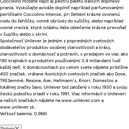
Coccolino môžete nájsť aj pestrú paletu ďalších doplnkov
prania. Vyskúšajte aviváže doplniť napríklad parfumovanými
perličkami Coccolino Intense, pri žehlení krásne ovonenú
vodu do žehličky, vonné obrúsky do sušičky, alebo napríklad
vonné vrecká, ktoré zvládnu Vaše oblečenie krásne prevoňať
v šuplíku alebo v skrini.
Spoločnosť Unilever je jedným z popredných svetových
dodávateľov produktov osobnej starostlivosti a krásy,
starostlivosti o domácnosť a potravín, s predajom vo viac ako
190 krajinách a produktmi používanými 3,4 miliardami ľudí
každý deň. V domácnostiach po celom svete nájdete približne
400 značiek, vrátane ikonických svetových značiek ako Dove,
TRESemmé, Rexona, Axe, Hellmann's, Knorr, Domestos a
lokálnej značky Savo. Unilever bol založený v roku 1930 a svoju
českú pobočku zriadil v roku 1991. Viac informácií o Unileveri
a našich značkách nájdete na www.unilever.com a
www.unilever.sk.
Veľkosť balenia: 0.966l
Zloženie