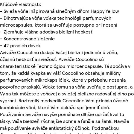
Kľúčové vlastnosti:
- Svieža vôňa inšpirovaná slnečným dňom Happy Yellow
- Dlhotrvajúca vôňa vďaka technológii parfumových
microcapsules, ktorá sa uvoľňuje postupne pri nosení
- Zjemňuje vlákna a dodáva bielizni hebkosť
- Koncentrované zloženie
- 42 pracích dávok
Aviváže Coccolino dodajú Vašej bielizni jedinečnú vôňu,
úžasnú hebkosť a sviežosť. Aviváže Coccolino sú
charakteristické Technológiou microencapsule. Tá spočíva v
tom, že každá kvapka aviváží Coccolino obsahuje milióny
parfumovaných mikrokapsličiek, ktoré v priebehu nosenia
pozvoľne praskajú. Vďaka tomu sa vôňa uvoľňuje postupne, a
Vy sa tak môžete z voňavej a sviežej bielizne radovať aj dlho po
vypraní. Roztomilý medvedík Coccolino Vám prináša úžasné
kombinácie vôní, ktoré Vám dokážu spríjemniť deň.
Používaním aviváže navyše pomáhate dlhšie udržať kvalitu
látky, Vaša bielizeň rýchlejšie schne a ľahšie sa žehlí. Navyše
má používanie aviváže antistatický účinok. Pod značkou