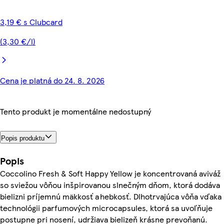
3,19 € s Clubcard
(3,30 €/l)
Cena je platná do 24. 8. 2026
Tento produkt je momentálne nedostupný
Popis produktu
Popis
Coccolino Fresh & Soft Happy Yellow je koncentrovaná aviváž
so sviežou vôňou inšpirovanou slnečným dňom, ktorá dodáva
bielizni príjemnú mäkkosť a hebkosť. Dlhotrvajúca vôňa vďaka
technológii parfumových microcapsules, ktorá sa uvoľňuje
postupne pri nosení, udržiava bielizeň krásne prevoňanú.