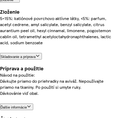
Zloženie
5-15%: katiónové povrchovo aktívne látky, <5%: parfum,
acetyl cedrene, amyl salicylate, benzyl salicylate, citrus
aurantium peel oil, hexyl cinnamal, limonene, pogostemon
cablin oil, tetramethyl acetyloctahydronaphthalenes, lactic
acid, sodium benzoate
Skladovanie a príprava
Príprava a použitie
Návod na použitie:
Dávkujte priamo do priehradky na aviváž. Nepoužívajte
priamo na tkaniny. Po použití si umyte ruky.
Dávkovánie viď obal.
Ďalšie informácie