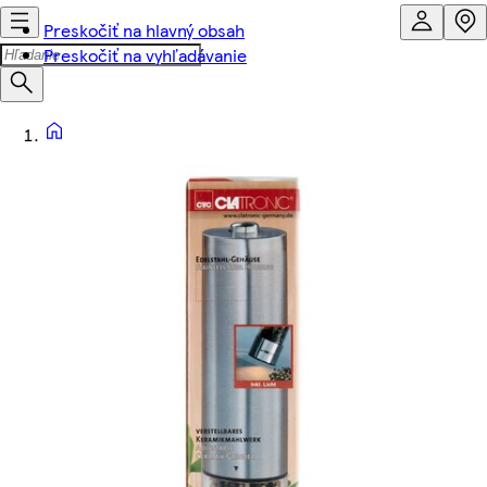
Preskočiť na hlavný obsah
Preskočiť na vyhľadávanie