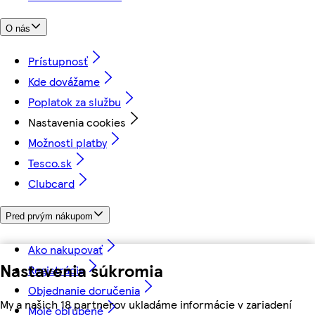
O nás
Prístupnosť
Kde dovážame
Poplatok za službu
Nastavenia cookies
Možnosti platby
Tesco.sk
Clubcard
Pred prvým nákupom
Ako nakupovať
Nastavenia súkromia
Registrácia
Objednanie doručenia
My a našich 18 partnerov ukladáme informácie v zariadení
Moje obľúbené