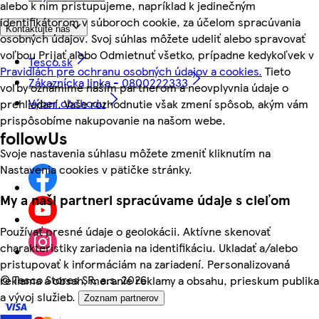
alebo k nim pristupujeme, napríklad k jedinečným
identifikátorom v súboroch cookie, za účelom spracúvania
Kontaktujte nás
osobných údajov. Svoj súhlas môžete udeliť alebo spravovať
voľbou Prijať alebo Odmietnuť všetko, prípadne kedykoľvek v
Tesco.sk
Pravidlách pre ochranu osobných údajov a cookies.
Tieto
Zákaznícka linka - 0800222333
voľby oznámime našim partnerom a neovplyvnia údaje o
Výber obchodu
prehliadaní. Vaše rozhodnutie však zmení spôsob, akým vám
prispôsobíme nakupovanie na našom webe.
followUs
Svoje nastavenia súhlasu môžete zmeniť kliknutím na
Nastavenia cookies v pätičke stránky.
My a naši partneri spracúvame údaje s cieľom
Používať presné údaje o geolokácii. Aktívne skenovať
charakteristiky zariadenia na identifikáciu. Ukladať a/alebo
pristupovať k informáciám na zariadení. Personalizovaná
©
Tesco Stores SR, a.s. 2026
reklama a obsah, meranie reklamy a obsahu, prieskum publika
a vývoj služieb.
Zoznam partnerov