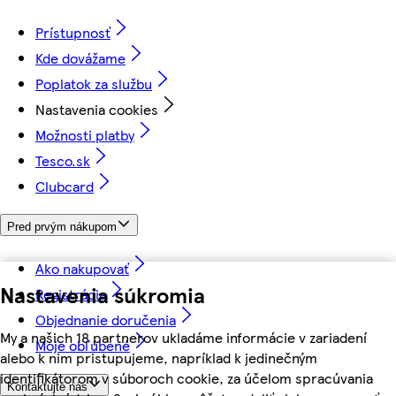
Prístupnosť
Kde dovážame
Poplatok za službu
Nastavenia cookies
Možnosti platby
Tesco.sk
Clubcard
Pred prvým nákupom
Ako nakupovať
Nastavenia súkromia
Registrácia
Objednanie doručenia
My a našich 18 partnerov ukladáme informácie v zariadení
Moje obľúbené
alebo k nim pristupujeme, napríklad k jedinečným
identifikátorom v súboroch cookie, za účelom spracúvania
Kontaktujte nás