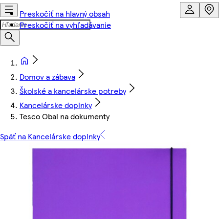
Preskočiť na hlavný obsah
Preskočiť na vyhľadávanie
Domov a zábava
Školské a kancelárske potreby
Kancelárske doplnky
Tesco Obal na dokumenty
Späť na Kancelárske doplnky