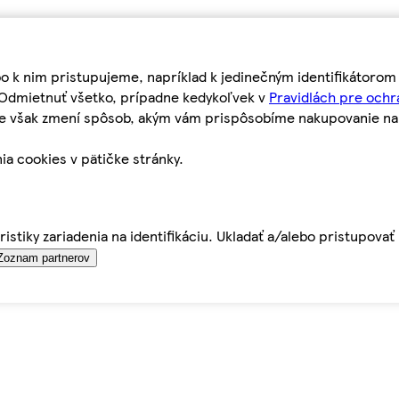
bo k nim pristupujeme, napríklad k jedinečným identifikátoro
o Odmietnuť všetko, prípadne kedykoľvek v
Pravidlách pre ochr
tie však zmení spôsob, akým vám prispôsobíme nakupovanie n
ia cookies v pätičke stránky.
istiky zariadenia na identifikáciu. Ukladať a/alebo pristupova
Zoznam partnerov