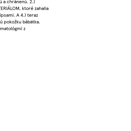
ú a chránenú. 2.)
RIÁLOM, ktoré zahalia
psami. A 4.) teraz
ú pokožku bábätka.
rmatológmi z