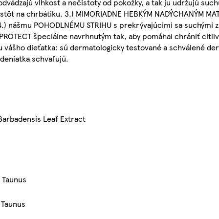
ádzajú vlhkosť a nečistoty od pokožky, a tak ju udržujú such
istôt na chrbátiku. 3.) MIMORIADNE HEBKÝM NADÝCHANÝM MATE
 4.) nášmu POHODLNÉMU STRIHU s prekrývajúcimi sa suchými zi
ROTECT špeciálne navrhnutým tak, aby pomáhal chrániť citliv
ášho dieťatka: sú dermatologicky testované a schválené de
odeniatka schvaľujú.
Barbadensis Leaf Extract
 Taunus
 Taunus