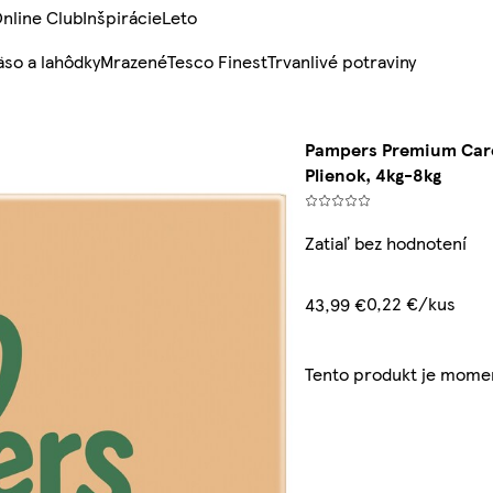
nline Club
Inšpirácie
Leto
so a lahôdky
Mrazené
Tesco Finest
Trvanlivé potraviny
Pampers Premium Care
Plienok, 4kg-8kg
Zatiaľ bez hodnotení
0,22 €/kus
43,99 €
Tento produkt je mome