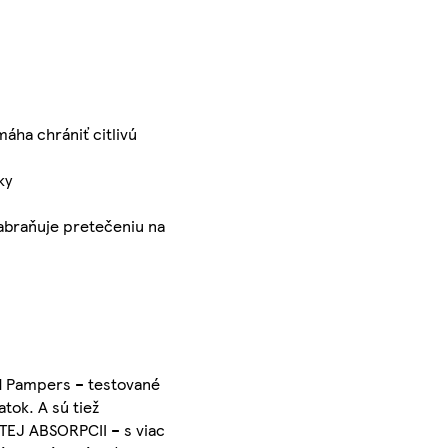
áha chrániť citlivú
ky
braňuje pretečeniu na
 Pampers – testované
tok. A sú tiež
TEJ ABSORPCII – s viac