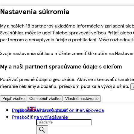
Nastavenia súkromia
My a našich 18 partnerov ukladáme informácie v zariadení ale
Svoj súhlas môžete udeliť alebo spravovať voľbou Prijať aleb
partnerom a neovplyvnia údaje o prehliadaní. Vaše rozhodnu
Svoje nastavenia súhlasu môžete zmeniť kliknutím na Nastaven
My a naši partneri spracúvame údaje s cieľom
Používať presné údaje o geolokácii. Aktívne skenovať charakter
meranie reklamy a obsahu, prieskum publika a vývoj služieb.
Prijať všetko
Odmietnuť všetko
Vlastné nastavenie
Preskočiť na hlavný obsah
English
Ako nakupovať online
Nápoveda
Preskočiť na vyhľadávanie