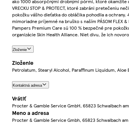
ako 1000 absorpčnými drobnými pórmi, ktoré okamžite odv
VRECKU STOP & PROTECT, ktoré zabráni pretečeniu neč
pokožku vášho dieťatka do obláčika pohodlia a ochrany.
mimoriadne príjemné na bruško s naším PÁSOM FLEX & P
Pampers Premium Care sú 100 % bezpečné pre pokožku v
organizácie Skin Health Alliance. Niet divu, že ich novor
Zloženie
Zloženie
Petrolatum, Stearyl Alcohol, Paraffinum Liquidum, Aloe 
Kontaktná adresa
Vrátiť
Procter & Gamble Service GmbH, 65823 Schwalbach am
Meno a adresa
Procter & Gamble Service Gmbh, 65823 Schwalbach am