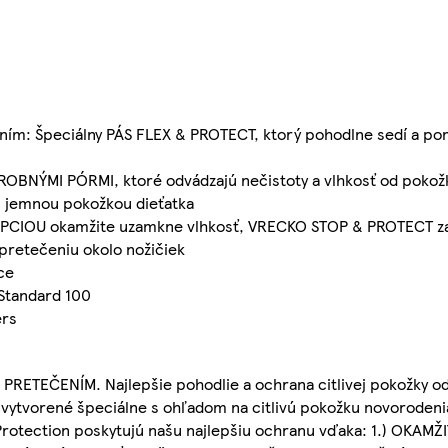
ím: Špeciálny PÁS FLEX & PROTECT, ktorý pohodlne sedí a pom
NÝMI PÓRMI, ktoré odvádzajú nečistoty a vlhkosť od pokož
jemnou pokožkou dieťatka
CIOU okamžite uzamkne vlhkosť, VRECKO STOP & PROTECT za
etečeniu okolo nožičiek
ce
Standard 100
ers
EČENÍM. Najlepšie pohodlie a ochrana citlivej pokožky od
vytvorené špeciálne s ohľadom na citlivú pokožku novorodenia
rotection poskytujú našu najlepšiu ochranu vďaka: 1.) OKAMŽI