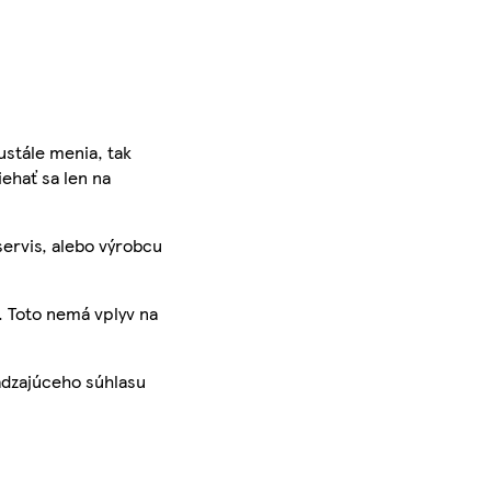
ustále menia, tak
iehať sa len na
servis, alebo výrobcu
. Toto nemá vplyv na
ádzajúceho súhlasu