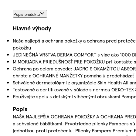
Popis produktu
Hlavné výhody
Naša najlepšia ochrana pokožky a ochrana pred pretečen
pokožku
JEDINEČNÁ VRSTVA DERMA COMFORT s viac ako 1000 DROB
MIMORIADNA PRIEDUŠNOSŤ PRE POKOŽKU pri kontakte s 
Ochrana po celom obvode: JADRO S OKAMŽITOU ABSORP
chrbte a OCHRANNÉ MANŽETKY pomáhajú predchádzať pr
Schválené dermatológmi z organizácie Skin Health Allian
Testované a certifikované v súlade s normou OEKO-TEX 
Používajte spolu s detskými vlhčenými obrúskami Pamp
Popis
NAŠA NAJLEPŠIA OCHRANA POKOŽKY A OCHRANA PRED PRET
a schválené bábätkami. Prvotriedne plienky Pampers sú 
jednotkou proti pretečeniu. Plienky Pampers Premium P