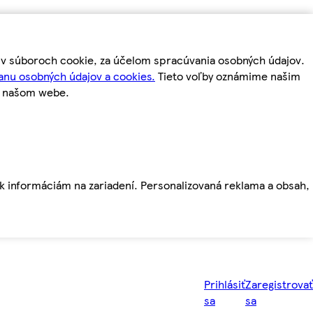
m v súboroch cookie, za účelom spracúvania osobných údajov.
anu osobných údajov a cookies.
Tieto voľby oznámime našim
a našom webe.
ť k informáciám na zariadení. Personalizovaná reklama a obsah,
Prihlásiť
Zaregistrovať
sa
sa