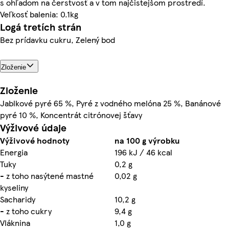
s ohľadom na čerstvosť a v tom najčistejšom prostredí.
Veľkosť balenia: 0.1kg
Logá tretích strán
Bez prídavku cukru, Zelený bod
Zloženie
Zloženie
Jablkové pyré 65 %, Pyré z vodného melóna 25 %, Banánové
pyré 10 %, Koncentrát citrónovej šťavy
Výživové údaje
Výživové hodnoty
na 100 g výrobku
Energia
196 kJ / 46 kcal
Tuky
0,2 g
- z toho nasýtené mastné
0,02 g
kyseliny
Sacharidy
10,2 g
- z toho cukry
9,4 g
Vláknina
1,0 g