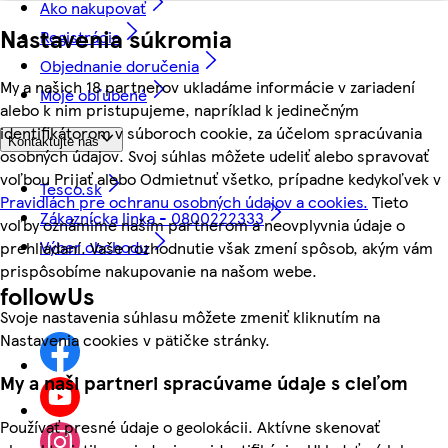
Ako nakupovať
Nastavenia súkromia
Registrácia
Objednanie doručenia
My a našich 18 partnerov ukladáme informácie v zariadení
Moje obľúbené
alebo k nim pristupujeme, napríklad k jedinečným
identifikátorom v súboroch cookie, za účelom spracúvania
Kontaktujte nás
osobných údajov. Svoj súhlas môžete udeliť alebo spravovať
voľbou Prijať alebo Odmietnuť všetko, prípadne kedykoľvek v
Tesco.sk
Pravidlách pre ochranu osobných údajov a cookies.
Tieto
Zákaznícka linka - 0800222333
voľby oznámime našim partnerom a neovplyvnia údaje o
Výber obchodu
prehliadaní. Vaše rozhodnutie však zmení spôsob, akým vám
prispôsobíme nakupovanie na našom webe.
followUs
Svoje nastavenia súhlasu môžete zmeniť kliknutím na
Nastavenia cookies v pätičke stránky.
My a naši partneri spracúvame údaje s cieľom
Používať presné údaje o geolokácii. Aktívne skenovať