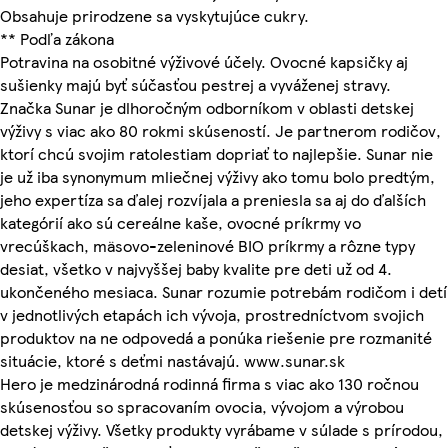
Obsahuje prirodzene sa vyskytujúce cukry.
** Podľa zákona
Potravina na osobitné výživové účely. Ovocné kapsičky aj
sušienky majú byť súčasťou pestrej a vyváženej stravy.
Značka Sunar je dlhoročným odborníkom v oblasti detskej
výživy s viac ako 80 rokmi skúseností. Je partnerom rodičov,
ktorí chcú svojim ratolestiam dopriať to najlepšie. Sunar nie
je už iba synonymum mliečnej výživy ako tomu bolo predtým,
jeho expertíza sa ďalej rozvíjala a preniesla sa aj do ďalších
kategórií ako sú cereálne kaše, ovocné príkrmy vo
vrecúškach, mäsovo-zeleninové BIO príkrmy a rôzne typy
desiat, všetko v najvyššej baby kvalite pre deti už od 4.
ukončeného mesiaca. Sunar rozumie potrebám rodičom i detí
v jednotlivých etapách ich vývoja, prostredníctvom svojich
produktov na ne odpovedá a ponúka riešenie pre rozmanité
situácie, ktoré s deťmi nastávajú. www.sunar.sk
Hero je medzinárodná rodinná firma s viac ako 130 ročnou
skúsenosťou so spracovaním ovocia, vývojom a výrobou
detskej výživy. Všetky produkty vyrábame v súlade s prírodou,