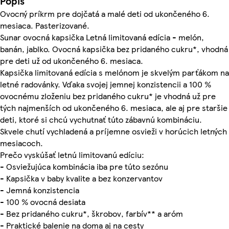
Popis
Ovocný príkrm pre dojčatá a malé deti od ukončeného 6.
mesiaca. Pasterizované.
Sunar ovocná kapsička Letná limitovaná edícia - melón,
banán, jablko. Ovocná kapsička bez pridaného cukru*, vhodná
pre deti už od ukončeného 6. mesiaca.
Kapsička limitovaná edícia s melónom je skvelým parťákom na
letné radovánky. Vďaka svojej jemnej konzistencii a 100 %
ovocnému zloženiu bez pridaného cukru* je vhodná už pre
tých najmenších od ukončeného 6. mesiaca, ale aj pre staršie
deti, ktoré si chcú vychutnať túto zábavnú kombináciu.
Skvele chutí vychladená a príjemne osvieži v horúcich letných
mesiacoch.
Prečo vyskúšať letnú limitovanú edíciu:
- Osviežujúca kombinácia iba pre túto sezónu
- Kapsička v baby kvalite a bez konzervantov
- Jemná konzistencia
- 100 % ovocná desiata
- Bez pridaného cukru*, škrobov, farbív** a aróm
- Praktické balenie na doma aj na cesty