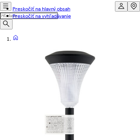
Preskočiť na hlavný obsah
Preskočiť na vyhľadávanie