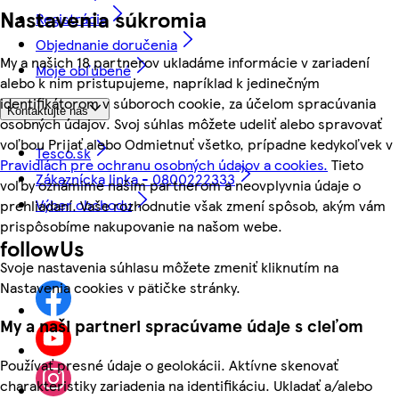
Nastavenia súkromia
Registrácia
Objednanie doručenia
My a našich 18 partnerov ukladáme informácie v zariadení
Moje obľúbené
alebo k nim pristupujeme, napríklad k jedinečným
identifikátorom v súboroch cookie, za účelom spracúvania
Kontaktujte nás
osobných údajov. Svoj súhlas môžete udeliť alebo spravovať
voľbou Prijať alebo Odmietnuť všetko, prípadne kedykoľvek v
Tesco.sk
Pravidlách pre ochranu osobných údajov a cookies.
Tieto
Zákaznícka linka - 0800222333
voľby oznámime našim partnerom a neovplyvnia údaje o
Výber obchodu
prehliadaní. Vaše rozhodnutie však zmení spôsob, akým vám
prispôsobíme nakupovanie na našom webe.
followUs
Svoje nastavenia súhlasu môžete zmeniť kliknutím na
Nastavenia cookies v pätičke stránky.
My a naši partneri spracúvame údaje s cieľom
Používať presné údaje o geolokácii. Aktívne skenovať
charakteristiky zariadenia na identifikáciu. Ukladať a/alebo