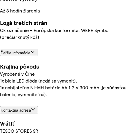
Až 8 hodín žiarenia
Logá tretích strán
CE označenie - Európska konformita, WEEE Symbol
(prečiarknutý kôš)
Ďalšie informácie
Krajina pôvodu
Vyrobené v Číne
1x biela LED dióda (nedá sa vymeniť).
1x nabíjateľná Ni-MH batéria AA 1,2 V 300 mAh (je súčasťou
balenia, vymeniteľná).
Kontaktná adresa
Vrátiť
TESCO STORES SR