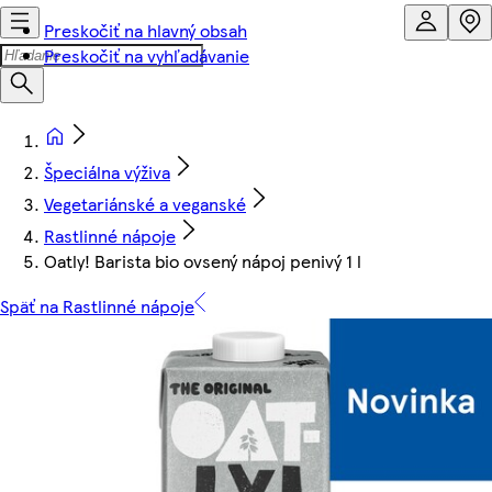
Preskočiť na hlavný obsah
Preskočiť na vyhľadávanie
Špeciálna výživa
Vegetariánské a veganské
Rastlinné nápoje
Oatly! Barista bio ovsený nápoj penivý 1 l
Späť na Rastlinné nápoje