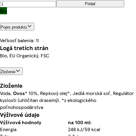
Pridať
Bio
Popis produktu
Veľkosť balenia: 1l
Logá tretích strán
Bio, EU Organický, FSC
Zloženie
Zloženie
Voda,
Ovos
* 10%, Repkový olej*, Jedlá morská soľ, Regulátor
kyslosti (uhličitan draselný), *z ekologického
poľnohospodárstva
Výživové údaje
Výživové hodnoty
na 100 ml:
Energia
248 kJ/59 kcal