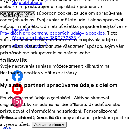
Moje obľúbené
alebo k nim pristupujeme, napríklad k jedinečným
identifikátorom v súboroch cookie, za účelom spracúvania
Kontaktujte nás
osobných údajov. Svoj súhlas môžete udeliť alebo spravovať
voľbou Prijať alebo Odmietnuť všetko, prípadne kedykoľvek v
Tesco.sk
Pravidlách pre ochranu osobných údajov a cookies.
Tieto
Zákaznícka linka - 0800222333
voľby oznámime našim partnerom a neovplyvnia údaje o
Výber obchodu
prehliadaní. Vaše rozhodnutie však zmení spôsob, akým vám
prispôsobíme nakupovanie na našom webe.
followUs
Svoje nastavenia súhlasu môžete zmeniť kliknutím na
Nastavenia cookies v pätičke stránky.
My a naši partneri spracúvame údaje s cieľom
Používať presné údaje o geolokácii. Aktívne skenovať
charakteristiky zariadenia na identifikáciu. Ukladať a/alebo
pristupovať k informáciám na zariadení. Personalizovaná
©
Tesco Stores SR, a.s. 2026
reklama a obsah, meranie reklamy a obsahu, prieskum publika
a vývoj služieb.
Zoznam partnerov