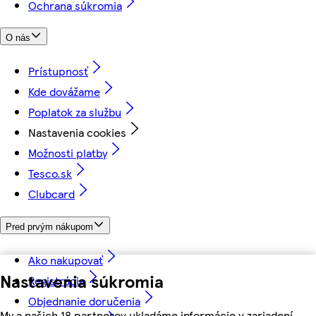
Ochrana súkromia
O nás
Prístupnosť
Kde dovážame
Poplatok za službu
Nastavenia cookies
Možnosti platby
Tesco.sk
Clubcard
Pred prvým nákupom
Ako nakupovať
Nastavenia súkromia
Registrácia
Objednanie doručenia
My a našich 18 partnerov ukladáme informácie v zariadení