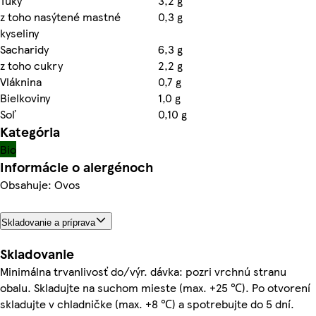
Tuky
3,2 g
z toho nasýtené mastné
0,3 g
kyseliny
Sacharidy
6,3 g
z toho cukry
2,2 g
Vláknina
0,7 g
Bielkoviny
1,0 g
Soľ
0,10 g
Kategória
Bio
Informácie o alergénoch
Obsahuje: Ovos
Skladovanie a príprava
Skladovanie
Minimálna trvanlivosť do/výr. dávka: pozri vrchnú stranu
obalu. Skladujte na suchom mieste (max. +25 ℃). Po otvorení
skladujte v chladničke (max. +8 ℃) a spotrebujte do 5 dní.