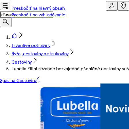
Preskočiť na hlavný obsah
Preskočiť na vyhľadávanie
Trvanlivé potraviny
Ryža, cestoviny a strukoviny
Cestoviny
Lubella Filini rezance bezvaječné pšeničné cestoviny su
Späť na Cestoviny