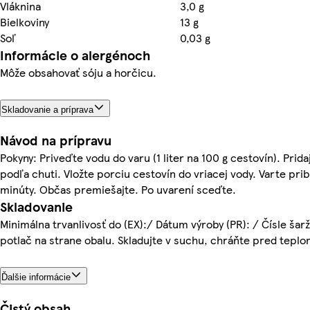
Vláknina
3,0 g
Bielkoviny
13 g
Soľ
0,03 g
Informácie o alergénoch
Môže obsahovať sóju a horčicu.
Skladovanie a príprava
Návod na prípravu
Pokyny: Priveďte vodu do varu (1 liter na 100 g cestovín). Prida
podľa chuti. Vložte porciu cestovín do vriacej vody. Varte pribl
minúty. Občas premiešajte. Po uvarení sceďte.
Skladovanie
Minimálna trvanlivosť do (EX):/ Dátum výroby (PR): / Čísle šarže
potlač na strane obalu. Skladujte v suchu, chráňte pred teplo
Ďalšie informácie
Čistý obsah