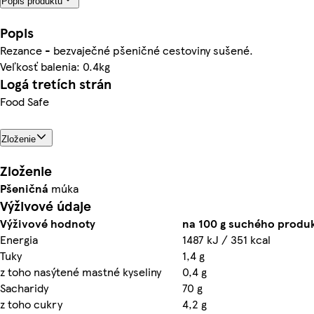
Popis produktu
Popis
Rezance - bezvaječné pšeničné cestoviny sušené.
Veľkosť balenia: 0.4kg
Logá tretích strán
Food Safe
Zloženie
Zloženie
Pšeničná
múka
Výživové údaje
Výživové hodnoty
na 100 g suchého produk
Energia
1487 kJ / 351 kcal
Tuky
1,4 g
z toho nasýtené mastné kyseliny
0,4 g
Sacharidy
70 g
z toho cukry
4,2 g