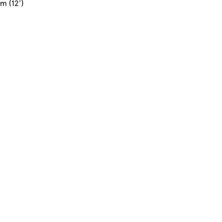
m (12')