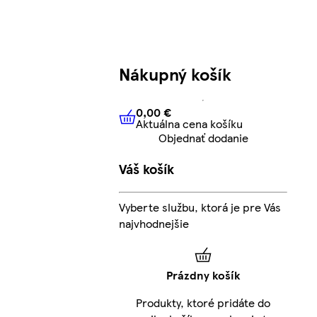
Nákupný košík
0,00 €
Aktuálna cena košíku
0,00 €
Aktuálna cena košíku
Objednať dodanie
Váš košík
Vyberte službu, ktorá je pre Vás
najvhodnejšie
Prázdny košík
Produkty, ktoré pridáte do