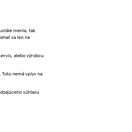
ustále menia, tak
iehať sa len na
servis, alebo výrobcu
. Toto nemá vplyv na
ádzajúceho súhlasu