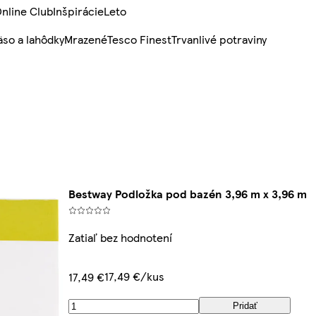
nline Club
Inšpirácie
Leto
so a lahôdky
Mrazené
Tesco Finest
Trvanlivé potraviny
Bestway Podložka pod bazén 3,96 m x 3,96 m
Zatiaľ bez hodnotení
17,49 €/kus
17,49 €
Pridať