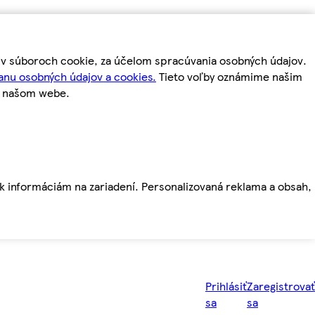
m v súboroch cookie, za účelom spracúvania osobných údajov.
anu osobných údajov a cookies.
Tieto voľby oznámime našim
a našom webe.
ť k informáciám na zariadení. Personalizovaná reklama a obsah,
Prihlásiť
Zaregistrovať
sa
sa