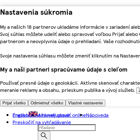
Nastavenia súkromia
My a našich 18 partnerov ukladáme informácie v zariadení ale
Svoj súhlas môžete udeliť alebo spravovať voľbou Prijať aleb
partnerom a neovplyvnia údaje o prehliadaní. Vaše rozhodnu
Svoje nastavenia súhlasu môžete zmeniť kliknutím na Nastaven
My a naši partneri spracúvame údaje s cieľom
Používať presné údaje o geolokácii. Aktívne skenovať charakter
meranie reklamy a obsahu, prieskum publika a vývoj služieb.
Prijať všetko
Odmietnuť všetko
Vlastné nastavenie
Preskočiť na hlavný obsah
English
Ako nakupovať online
Nápoveda
Preskočiť na vyhľadávanie