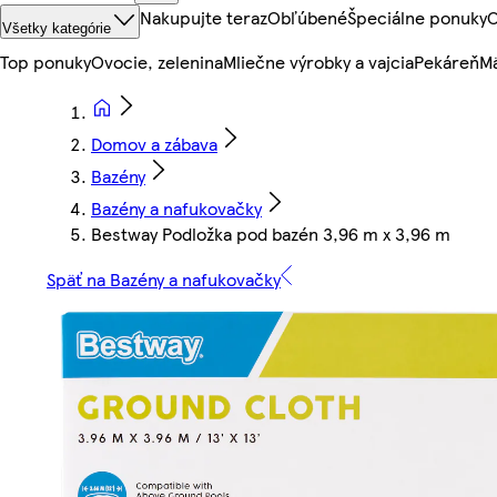
Nakupujte teraz
Obľúbené
Špeciálne ponuky
O
Všetky kategórie
Top ponuky
Ovocie, zelenina
Mliečne výrobky a vajcia
Pekáreň
Mä
Domov a zábava
Bazény
Bazény a nafukovačky
Bestway Podložka pod bazén 3,96 m x 3,96 m
Späť na Bazény a nafukovačky