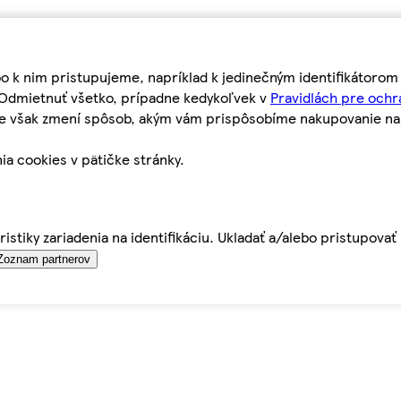
bo k nim pristupujeme, napríklad k jedinečným identifikátoro
o Odmietnuť všetko, prípadne kedykoľvek v
Pravidlách pre ochr
tie však zmení spôsob, akým vám prispôsobíme nakupovanie n
ia cookies v pätičke stránky.
istiky zariadenia na identifikáciu. Ukladať a/alebo pristupova
Zoznam partnerov