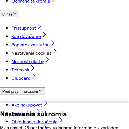
Ochrana súkromia
O nás
Prístupnosť
Kde dovážame
Poplatok za službu
Nastavenia cookies
Možnosti platby
Tesco.sk
Clubcard
Pred prvým nákupom
Ako nakupovať
Nastavenia súkromia
Registrácia
Objednanie doručenia
My a našich 18 partnerov ukladáme informácie v zariadení