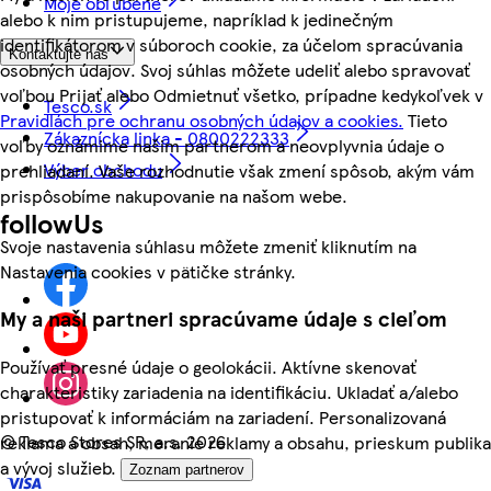
Moje obľúbené
alebo k nim pristupujeme, napríklad k jedinečným
identifikátorom v súboroch cookie, za účelom spracúvania
Kontaktujte nás
osobných údajov. Svoj súhlas môžete udeliť alebo spravovať
voľbou Prijať alebo Odmietnuť všetko, prípadne kedykoľvek v
Tesco.sk
Pravidlách pre ochranu osobných údajov a cookies.
Tieto
Zákaznícka linka - 0800222333
voľby oznámime našim partnerom a neovplyvnia údaje o
Výber obchodu
prehliadaní. Vaše rozhodnutie však zmení spôsob, akým vám
prispôsobíme nakupovanie na našom webe.
followUs
Svoje nastavenia súhlasu môžete zmeniť kliknutím na
Nastavenia cookies v pätičke stránky.
My a naši partneri spracúvame údaje s cieľom
Používať presné údaje o geolokácii. Aktívne skenovať
charakteristiky zariadenia na identifikáciu. Ukladať a/alebo
pristupovať k informáciám na zariadení. Personalizovaná
©
Tesco Stores SR, a.s. 2026
reklama a obsah, meranie reklamy a obsahu, prieskum publika
a vývoj služieb.
Zoznam partnerov