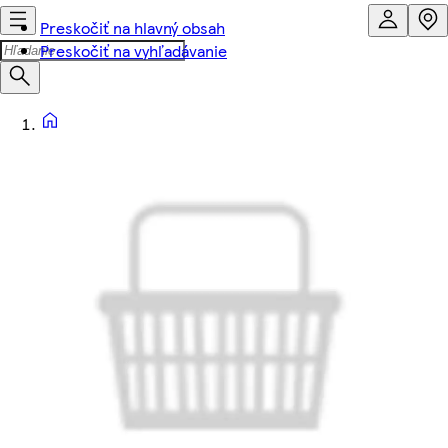
Preskočiť na hlavný obsah
Preskočiť na vyhľadávanie