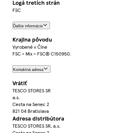
Logá tretích strán
FSC
Ďalšie informácie
Krajina pôvodu
Vyrobené v Číne
FSC - Mix - FSC® C150950.
Kontaktná adresa
Vrátiť
TESCO STORES SR
a.s.
Cesta na Senec 2
821 04 Bratislava
Adresa distribútora
TESCO STORES SR, a.s.
Cesta na Senec 2