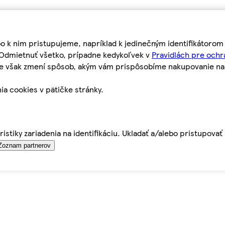
bo k nim pristupujeme, napríklad k jedinečným identifikátoro
o Odmietnuť všetko, prípadne kedykoľvek v
Pravidlách pre ochr
tie však zmení spôsob, akým vám prispôsobíme nakupovanie n
ia cookies v pätičke stránky.
istiky zariadenia na identifikáciu. Ukladať a/alebo pristupova
Zoznam partnerov