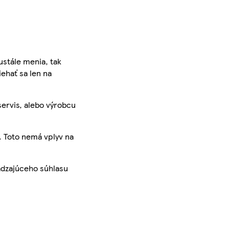
ustále menia, tak
iehať sa len na
servis, alebo výrobcu
. Toto nemá vplyv na
ádzajúceho súhlasu