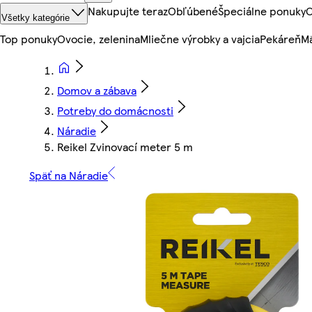
Nakupujte teraz
Obľúbené
Špeciálne ponuky
O
Všetky kategórie
Top ponuky
Ovocie, zelenina
Mliečne výrobky a vajcia
Pekáreň
Mä
Domov a zábava
Potreby do domácnosti
Náradie
Reikel Zvinovací meter 5 m
Späť na Náradie