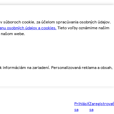
m v súboroch cookie, za účelom spracúvania osobných údajov.
anu osobných údajov a cookies.
Tieto voľby oznámime našim
a našom webe.
ť k informáciám na zariadení. Personalizovaná reklama a obsah,
Prihlásiť
Zaregistrovať
sa
sa