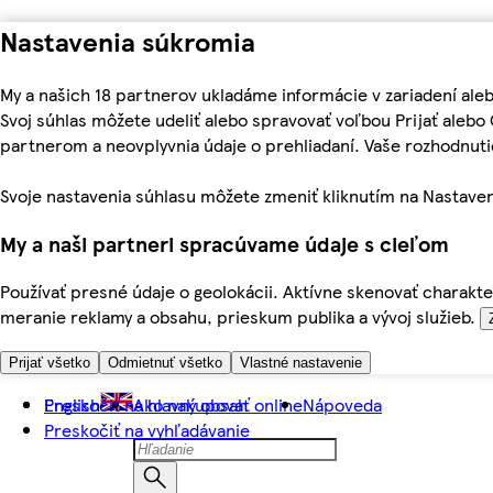
Nastavenia súkromia
My a našich 18 partnerov ukladáme informácie v zariadení ale
Svoj súhlas môžete udeliť alebo spravovať voľbou Prijať aleb
partnerom a neovplyvnia údaje o prehliadaní. Vaše rozhodnu
Svoje nastavenia súhlasu môžete zmeniť kliknutím na Nastaven
My a naši partneri spracúvame údaje s cieľom
Používať presné údaje o geolokácii. Aktívne skenovať charakter
meranie reklamy a obsahu, prieskum publika a vývoj služieb.
Prijať všetko
Odmietnuť všetko
Vlastné nastavenie
Preskočiť na hlavný obsah
English
Ako nakupovať online
Nápoveda
Preskočiť na vyhľadávanie