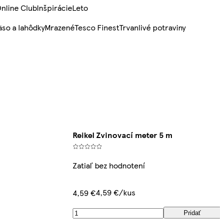
nline Club
Inšpirácie
Leto
so a lahôdky
Mrazené
Tesco Finest
Trvanlivé potraviny
Reikel Zvinovací meter 5 m
Zatiaľ bez hodnotení
4,59 €/kus
4,59 €
Pridať