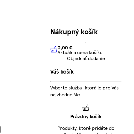
Nákupný košík
0,00 €
Aktuálna cena košíku
0,00 €
Aktuálna cena košíku
Objednať dodanie
Váš košík
Vyberte službu, ktorá je pre Vás
najvhodnejšie
Prázdny košík
Produkty, ktoré pridáte do