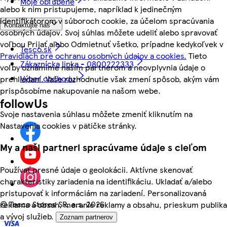
Moje obľúbené
alebo k nim pristupujeme, napríklad k jedinečným
identifikátorom v súboroch cookie, za účelom spracúvania
Kontaktujte nás
osobných údajov. Svoj súhlas môžete udeliť alebo spravovať
voľbou Prijať alebo Odmietnuť všetko, prípadne kedykoľvek v
Tesco.sk
Pravidlách pre ochranu osobných údajov a cookies.
Tieto
Zákaznícka linka - 0800222333
voľby oznámime našim partnerom a neovplyvnia údaje o
Výber obchodu
prehliadaní. Vaše rozhodnutie však zmení spôsob, akým vám
prispôsobíme nakupovanie na našom webe.
followUs
Svoje nastavenia súhlasu môžete zmeniť kliknutím na
Nastavenia cookies v pätičke stránky.
My a naši partneri spracúvame údaje s cieľom
Používať presné údaje o geolokácii. Aktívne skenovať
charakteristiky zariadenia na identifikáciu. Ukladať a/alebo
pristupovať k informáciám na zariadení. Personalizovaná
©
Tesco Stores SR, a.s. 2026
reklama a obsah, meranie reklamy a obsahu, prieskum publika
a vývoj služieb.
Zoznam partnerov