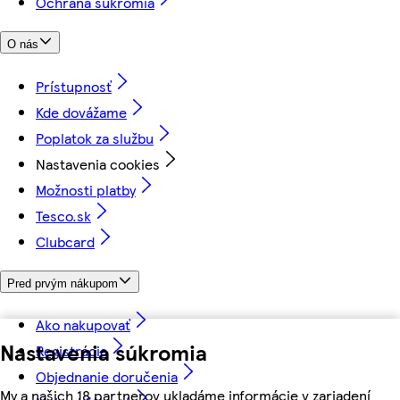
Ochrana súkromia
O nás
Prístupnosť
Kde dovážame
Poplatok za službu
Nastavenia cookies
Možnosti platby
Tesco.sk
Clubcard
Pred prvým nákupom
Ako nakupovať
Nastavenia súkromia
Registrácia
Objednanie doručenia
My a našich 18 partnerov ukladáme informácie v zariadení