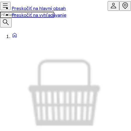
Preskočiť na hlavný obsah
Preskočiť na vyhľadávanie