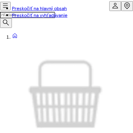
Preskočiť na hlavný obsah
Preskočiť na vyhľadávanie