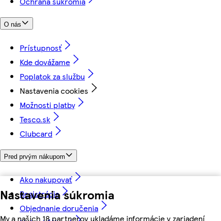
Ochrana súkromia
O nás
Prístupnosť
Kde dovážame
Poplatok za službu
Nastavenia cookies
Možnosti platby
Tesco.sk
Clubcard
Pred prvým nákupom
Ako nakupovať
Nastavenia súkromia
Registrácia
Objednanie doručenia
My a našich 18 partnerov ukladáme informácie v zariadení