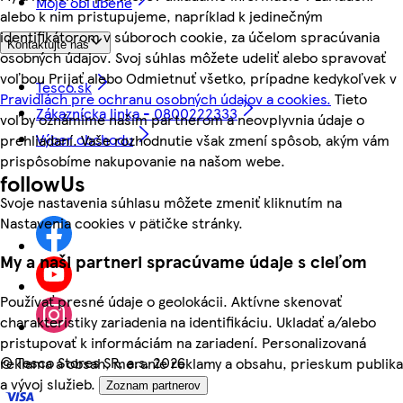
Moje obľúbené
alebo k nim pristupujeme, napríklad k jedinečným
identifikátorom v súboroch cookie, za účelom spracúvania
Kontaktujte nás
osobných údajov. Svoj súhlas môžete udeliť alebo spravovať
voľbou Prijať alebo Odmietnuť všetko, prípadne kedykoľvek v
Tesco.sk
Pravidlách pre ochranu osobných údajov a cookies.
Tieto
Zákaznícka linka - 0800222333
voľby oznámime našim partnerom a neovplyvnia údaje o
Výber obchodu
prehliadaní. Vaše rozhodnutie však zmení spôsob, akým vám
prispôsobíme nakupovanie na našom webe.
followUs
Svoje nastavenia súhlasu môžete zmeniť kliknutím na
Nastavenia cookies v pätičke stránky.
My a naši partneri spracúvame údaje s cieľom
Používať presné údaje o geolokácii. Aktívne skenovať
charakteristiky zariadenia na identifikáciu. Ukladať a/alebo
pristupovať k informáciám na zariadení. Personalizovaná
©
Tesco Stores SR, a.s. 2026
reklama a obsah, meranie reklamy a obsahu, prieskum publika
a vývoj služieb.
Zoznam partnerov