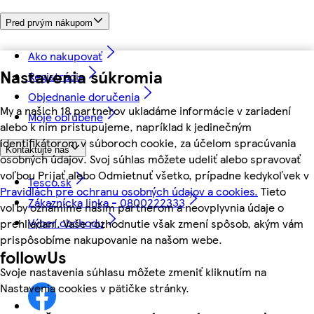
Pred prvým nákupom
Ako nakupovať
Nastavenia súkromia
Registrácia
Objednanie doručenia
My a našich 18 partnerov ukladáme informácie v zariadení
Moje obľúbené
alebo k nim pristupujeme, napríklad k jedinečným
identifikátorom v súboroch cookie, za účelom spracúvania
Kontaktujte nás
osobných údajov. Svoj súhlas môžete udeliť alebo spravovať
voľbou Prijať alebo Odmietnuť všetko, prípadne kedykoľvek v
Tesco.sk
Pravidlách pre ochranu osobných údajov a cookies.
Tieto
Zákaznícka linka - 0800222333
voľby oznámime našim partnerom a neovplyvnia údaje o
Výber obchodu
prehliadaní. Vaše rozhodnutie však zmení spôsob, akým vám
prispôsobíme nakupovanie na našom webe.
followUs
Svoje nastavenia súhlasu môžete zmeniť kliknutím na
Nastavenia cookies v pätičke stránky.