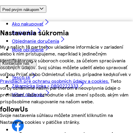
Pred prvým nákupom
Ako nakupovať
Nastavenia súkromia
Registrácia
Objednanie doručenia
My a našich 18 partnerov ukladáme informácie v zariadení
Moje obľúbené
alebo k nim pristupujeme, napríklad k jedinečným
identifikátorom v súboroch cookie, za účelom spracúvania
Kontaktujte nás
osobných údajov. Svoj súhlas môžete udeliť alebo spravovať
voľbou Prijať alebo Odmietnuť všetko, prípadne kedykoľvek v
Tesco.sk
Pravidlách pre ochranu osobných údajov a cookies.
Tieto
Zákaznícka linka - 0800222333
voľby oznámime našim partnerom a neovplyvnia údaje o
Výber obchodu
prehliadaní. Vaše rozhodnutie však zmení spôsob, akým vám
prispôsobíme nakupovanie na našom webe.
followUs
Svoje nastavenia súhlasu môžete zmeniť kliknutím na
Nastavenia cookies v pätičke stránky.