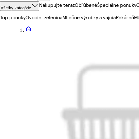
Nakupujte teraz
Obľúbené
Špeciálne ponuky
O
Všetky kategórie
Top ponuky
Ovocie, zelenina
Mliečne výrobky a vajcia
Pekáreň
Mä