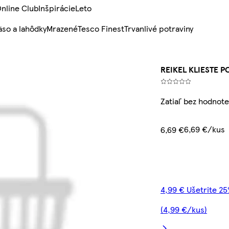
nline Club
Inšpirácie
Leto
so a lahôdky
Mrazené
Tesco Finest
Trvanlivé potraviny
REIKEL KLIESTE P
Zatiaľ bez hodnote
6,69 €/kus
6,69 €
4,99 € Ušetrite 2
(4,99 €/kus)