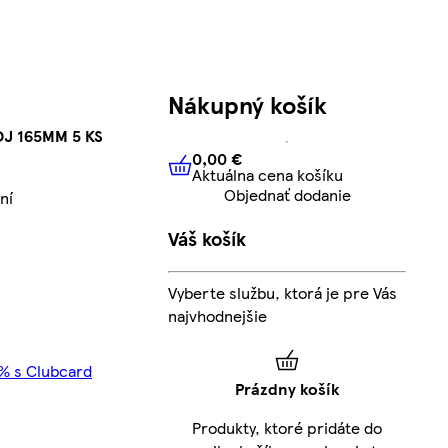
Nákupný košík
OJ 165MM 5 KS
0,00 €
Aktuálna cena košíku
0,00 €
Aktuálna cena košíku
Objednať dodanie
ní
Váš košík
Vyberte službu, ktorá je pre Vás
najvhodnejšie
5% s Clubcard
Prázdny košík
Produkty, ktoré pridáte do