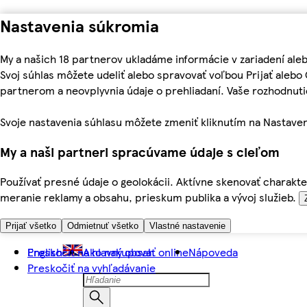
Nastavenia súkromia
My a našich 18 partnerov ukladáme informácie v zariadení ale
Svoj súhlas môžete udeliť alebo spravovať voľbou Prijať aleb
partnerom a neovplyvnia údaje o prehliadaní. Vaše rozhodnu
Svoje nastavenia súhlasu môžete zmeniť kliknutím na Nastaven
My a naši partneri spracúvame údaje s cieľom
Používať presné údaje o geolokácii. Aktívne skenovať charakter
meranie reklamy a obsahu, prieskum publika a vývoj služieb.
Prijať všetko
Odmietnuť všetko
Vlastné nastavenie
Preskočiť na hlavný obsah
English
Ako nakupovať online
Nápoveda
Preskočiť na vyhľadávanie