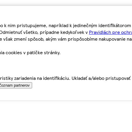
bo k nim pristupujeme, napríklad k jedinečným identifikátoro
o Odmietnuť všetko, prípadne kedykoľvek v
Pravidlách pre ochr
tie však zmení spôsob, akým vám prispôsobíme nakupovanie n
ia cookies v pätičke stránky.
istiky zariadenia na identifikáciu. Ukladať a/alebo pristupova
Zoznam partnerov