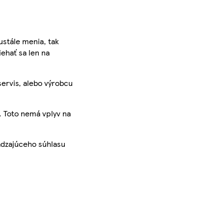
ustále menia, tak
iehať sa len na
servis, alebo výrobcu
. Toto nemá vplyv na
ádzajúceho súhlasu