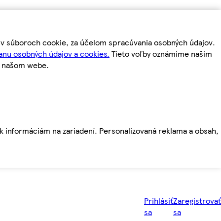
m v súboroch cookie, za účelom spracúvania osobných údajov.
anu osobných údajov a cookies.
Tieto voľby oznámime našim
a našom webe.
ť k informáciám na zariadení. Personalizovaná reklama a obsah,
Prihlásiť
Zaregistrovať
sa
sa