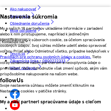
Ako nakupovať
Nastavenia súkromia
Registrácia
Objednanie doručenia
My a našich 18 partnerov ukladáme informácie v zariadení
Moje obľúbené
alebo k nim pristupujeme, napríklad k jedinečným
identifikátorom v súboroch cookie, za účelom spracúvania
Kontaktujte nás
osobných údajov. Svoj súhlas môžete udeliť alebo spravovať
voľbou Prijať alebo Odmietnuť všetko, prípadne kedykoľvek v
Tesco.sk
Pravidlách pre ochranu osobných údajov a cookies.
Tieto
Zákaznícka linka - 0800222333
voľby oznámime našim partnerom a neovplyvnia údaje o
Výber obchodu
prehliadaní. Vaše rozhodnutie však zmení spôsob, akým vám
prispôsobíme nakupovanie na našom webe.
followUs
Svoje nastavenia súhlasu môžete zmeniť kliknutím na
Nastavenia cookies v pätičke stránky.
My a naši partneri spracúvame údaje s cieľom