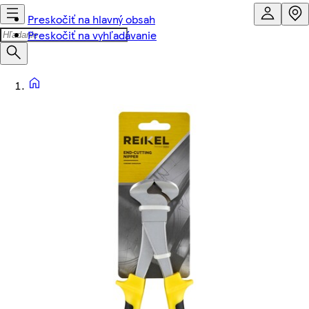
Preskočiť na hlavný obsah
Preskočiť na vyhľadávanie