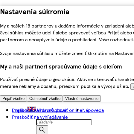
Nastavenia súkromia
My a našich 18 partnerov ukladáme informácie v zariadení ale
Svoj súhlas môžete udeliť alebo spravovať voľbou Prijať aleb
partnerom a neovplyvnia údaje o prehliadaní. Vaše rozhodnu
Svoje nastavenia súhlasu môžete zmeniť kliknutím na Nastaven
My a naši partneri spracúvame údaje s cieľom
Používať presné údaje o geolokácii. Aktívne skenovať charakter
meranie reklamy a obsahu, prieskum publika a vývoj služieb.
Prijať všetko
Odmietnuť všetko
Vlastné nastavenie
Preskočiť na hlavný obsah
English
Ako nakupovať online
Nápoveda
Preskočiť na vyhľadávanie