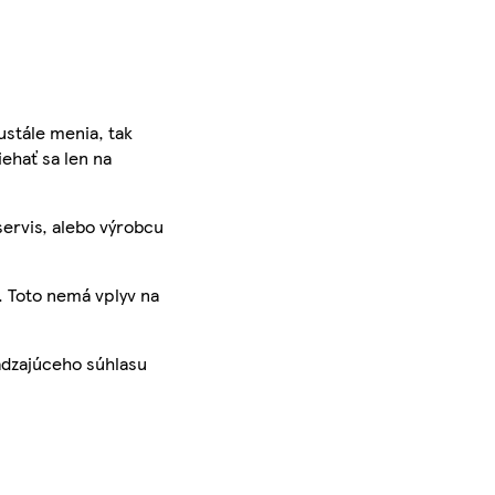
ustále menia, tak
iehať sa len na
servis, alebo výrobcu
. Toto nemá vplyv na
ádzajúceho súhlasu