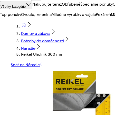
Nakupujte teraz
Obľúbené
Špeciálne ponuky
O
Všetky kategórie
Top ponuky
Ovocie, zelenina
Mliečne výrobky a vajcia
Pekáreň
Mä
Domov a zábava
Potreby do domácnosti
Náradie
Reikel Uholník 300 mm
Späť na Náradie