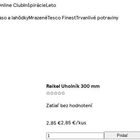
nline Club
Inšpirácie
Leto
so a lahôdky
Mrazené
Tesco Finest
Trvanlivé potraviny
Reikel Uholník 300 mm
Zatiaľ bez hodnotení
2,85 €/kus
2,85 €
Pridať