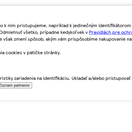
bo k nim pristupujeme, napríklad k jedinečným identifikátoro
o Odmietnuť všetko, prípadne kedykoľvek v
Pravidlách pre ochr
tie však zmení spôsob, akým vám prispôsobíme nakupovanie n
ia cookies v pätičke stránky.
istiky zariadenia na identifikáciu. Ukladať a/alebo pristupova
Zoznam partnerov