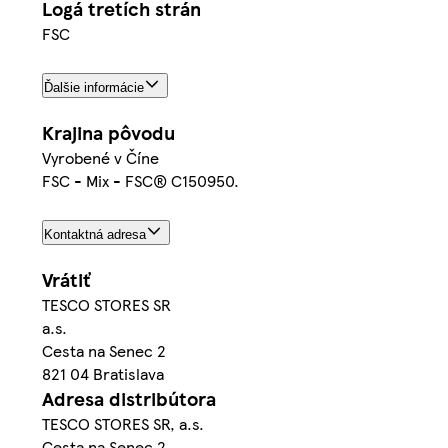
Logá tretích strán
FSC
Ďalšie informácie
Krajina pôvodu
Vyrobené v Číne
FSC - Mix - FSC® C150950.
Kontaktná adresa
Vrátiť
TESCO STORES SR
a.s.
Cesta na Senec 2
821 04 Bratislava
Adresa distribútora
TESCO STORES SR, a.s.
Cesta na Senec 2