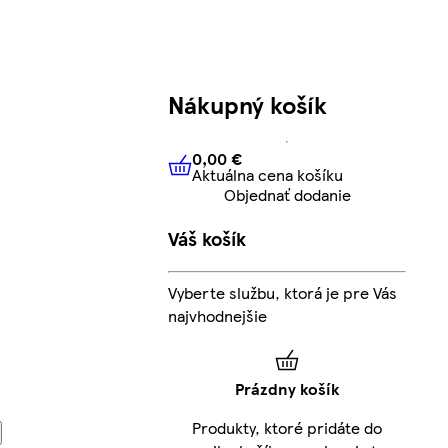
Nákupný košík
0,00 €
Aktuálna cena košíku
0,00 €
Aktuálna cena košíku
Objednať dodanie
Váš košík
Vyberte službu, ktorá je pre Vás
najvhodnejšie
Prázdny košík
Produkty, ktoré pridáte do