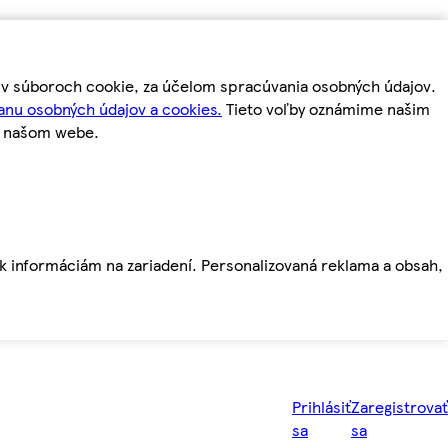
m v súboroch cookie, za účelom spracúvania osobných údajov.
anu osobných údajov a cookies.
Tieto voľby oznámime našim
a našom webe.
ť k informáciám na zariadení. Personalizovaná reklama a obsah,
Prihlásiť
Zaregistrovať
sa
sa