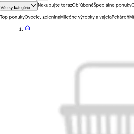
Nakupujte teraz
Obľúbené
Špeciálne ponuky
O
Všetky kategórie
Top ponuky
Ovocie, zelenina
Mliečne výrobky a vajcia
Pekáreň
Mä