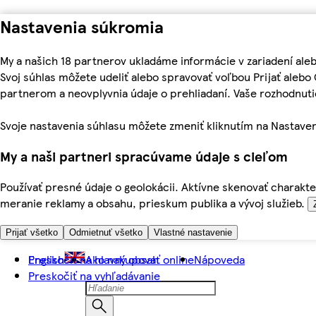
Nastavenia súkromia
My a našich 18 partnerov ukladáme informácie v zariadení ale
Svoj súhlas môžete udeliť alebo spravovať voľbou Prijať aleb
partnerom a neovplyvnia údaje o prehliadaní. Vaše rozhodnu
Svoje nastavenia súhlasu môžete zmeniť kliknutím na Nastaven
My a naši partneri spracúvame údaje s cieľom
Používať presné údaje o geolokácii. Aktívne skenovať charakter
meranie reklamy a obsahu, prieskum publika a vývoj služieb.
Prijať všetko
Odmietnuť všetko
Vlastné nastavenie
Preskočiť na hlavný obsah
English
Ako nakupovať online
Nápoveda
Preskočiť na vyhľadávanie