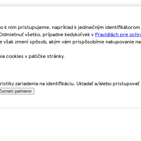
bo k nim pristupujeme, napríklad k jedinečným identifikátoro
o Odmietnuť všetko, prípadne kedykoľvek v
Pravidlách pre ochr
tie však zmení spôsob, akým vám prispôsobíme nakupovanie n
ia cookies v pätičke stránky.
istiky zariadenia na identifikáciu. Ukladať a/alebo pristupova
Zoznam partnerov