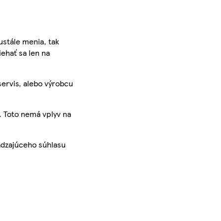
ustále menia, tak
iehať sa len na
servis, alebo výrobcu
. Toto nemá vplyv na
ádzajúceho súhlasu