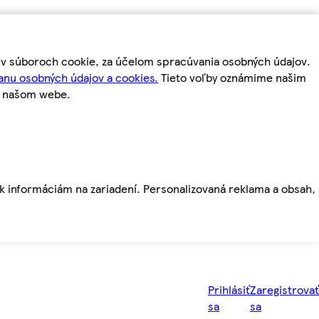
m v súboroch cookie, za účelom spracúvania osobných údajov.
anu osobných údajov a cookies.
Tieto voľby oznámime našim
a našom webe.
ť k informáciám na zariadení. Personalizovaná reklama a obsah,
Prihlásiť
Zaregistrovať
sa
sa