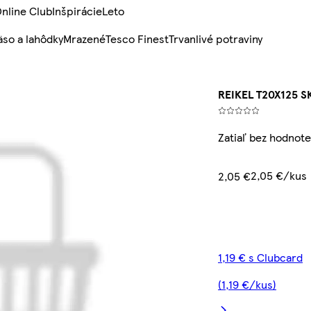
nline Club
Inšpirácie
Leto
so a lahôdky
Mrazené
Tesco Finest
Trvanlivé potraviny
REIKEL T20X125 
Zatiaľ bez hodnote
2,05 €/kus
2,05 €
1,19 € s Clubcard
(1,19 €/kus)