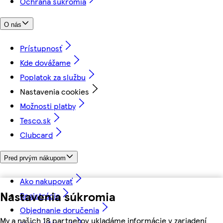
Ochrana súkromia
O nás
Prístupnosť
Kde dovážame
Poplatok za službu
Nastavenia cookies
Možnosti platby
Tesco.sk
Clubcard
Pred prvým nákupom
Ako nakupovať
Nastavenia súkromia
Registrácia
Objednanie doručenia
My a našich 18 partnerov ukladáme informácie v zariadení