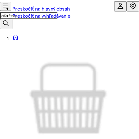
Preskočiť na hlavný obsah
Preskočiť na vyhľadávanie