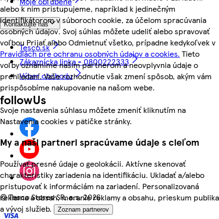
Moje obľúbené
alebo k nim pristupujeme, napríklad k jedinečným
identifikátorom v súboroch cookie, za účelom spracúvania
Kontaktujte nás
osobných údajov. Svoj súhlas môžete udeliť alebo spravovať
voľbou Prijať alebo Odmietnuť všetko, prípadne kedykoľvek v
Tesco.sk
Pravidlách pre ochranu osobných údajov a cookies.
Tieto
Zákaznícka linka - 0800222333
voľby oznámime našim partnerom a neovplyvnia údaje o
Výber obchodu
prehliadaní. Vaše rozhodnutie však zmení spôsob, akým vám
prispôsobíme nakupovanie na našom webe.
followUs
Svoje nastavenia súhlasu môžete zmeniť kliknutím na
Nastavenia cookies v pätičke stránky.
My a naši partneri spracúvame údaje s cieľom
Používať presné údaje o geolokácii. Aktívne skenovať
charakteristiky zariadenia na identifikáciu. Ukladať a/alebo
pristupovať k informáciám na zariadení. Personalizovaná
©
Tesco Stores SR, a.s. 2026
reklama a obsah, meranie reklamy a obsahu, prieskum publika
a vývoj služieb.
Zoznam partnerov