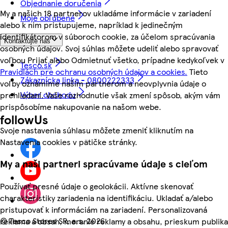
Objednanie doručenia
My a našich 18 partnerov ukladáme informácie v zariadení
Moje obľúbené
alebo k nim pristupujeme, napríklad k jedinečným
identifikátorom v súboroch cookie, za účelom spracúvania
Kontaktujte nás
osobných údajov. Svoj súhlas môžete udeliť alebo spravovať
voľbou Prijať alebo Odmietnuť všetko, prípadne kedykoľvek v
Tesco.sk
Pravidlách pre ochranu osobných údajov a cookies.
Tieto
Zákaznícka linka - 0800222333
voľby oznámime našim partnerom a neovplyvnia údaje o
Výber obchodu
prehliadaní. Vaše rozhodnutie však zmení spôsob, akým vám
prispôsobíme nakupovanie na našom webe.
followUs
Svoje nastavenia súhlasu môžete zmeniť kliknutím na
Nastavenia cookies v pätičke stránky.
My a naši partneri spracúvame údaje s cieľom
Používať presné údaje o geolokácii. Aktívne skenovať
charakteristiky zariadenia na identifikáciu. Ukladať a/alebo
pristupovať k informáciám na zariadení. Personalizovaná
©
Tesco Stores SR, a.s. 2026
reklama a obsah, meranie reklamy a obsahu, prieskum publika