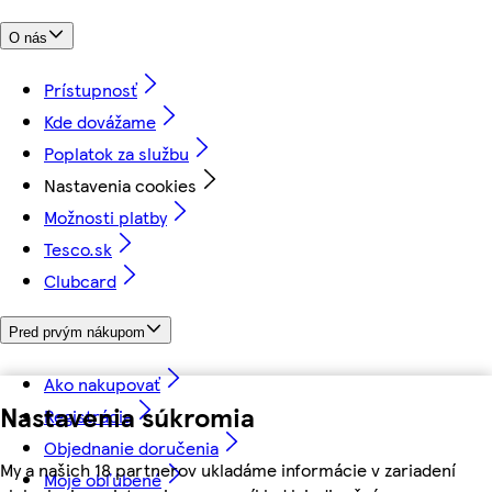
O nás
Prístupnosť
Kde dovážame
Poplatok za službu
Nastavenia cookies
Možnosti platby
Tesco.sk
Clubcard
Pred prvým nákupom
Ako nakupovať
Nastavenia súkromia
Registrácia
Objednanie doručenia
My a našich 18 partnerov ukladáme informácie v zariadení
Moje obľúbené