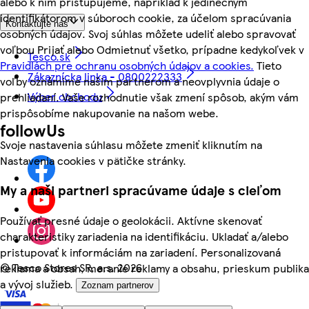
alebo k nim pristupujeme, napríklad k jedinečným
identifikátorom v súboroch cookie, za účelom spracúvania
Kontaktujte nás
osobných údajov. Svoj súhlas môžete udeliť alebo spravovať
voľbou Prijať alebo Odmietnuť všetko, prípadne kedykoľvek v
Tesco.sk
Pravidlách pre ochranu osobných údajov a cookies.
Tieto
Zákaznícka linka - 0800222333
voľby oznámime našim partnerom a neovplyvnia údaje o
Výber obchodu
prehliadaní. Vaše rozhodnutie však zmení spôsob, akým vám
prispôsobíme nakupovanie na našom webe.
followUs
Svoje nastavenia súhlasu môžete zmeniť kliknutím na
Nastavenia cookies v pätičke stránky.
My a naši partneri spracúvame údaje s cieľom
Používať presné údaje o geolokácii. Aktívne skenovať
charakteristiky zariadenia na identifikáciu. Ukladať a/alebo
pristupovať k informáciám na zariadení. Personalizovaná
©
Tesco Stores SR, a.s. 2026
reklama a obsah, meranie reklamy a obsahu, prieskum publika
a vývoj služieb.
Zoznam partnerov