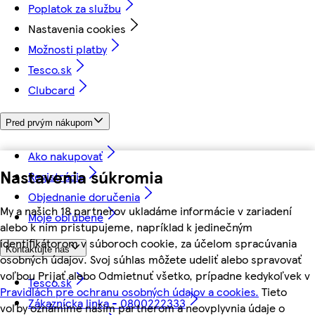
Poplatok za službu
Nastavenia cookies
Možnosti platby
Tesco.sk
Clubcard
Pred prvým nákupom
Ako nakupovať
Nastavenia súkromia
Registrácia
Objednanie doručenia
My a našich 18 partnerov ukladáme informácie v zariadení
Moje obľúbené
alebo k nim pristupujeme, napríklad k jedinečným
identifikátorom v súboroch cookie, za účelom spracúvania
Kontaktujte nás
osobných údajov. Svoj súhlas môžete udeliť alebo spravovať
voľbou Prijať alebo Odmietnuť všetko, prípadne kedykoľvek v
Tesco.sk
Pravidlách pre ochranu osobných údajov a cookies.
Tieto
Zákaznícka linka - 0800222333
voľby oznámime našim partnerom a neovplyvnia údaje o