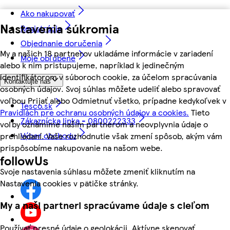
Ako nakupovať
Nastavenia súkromia
Registrácia
Objednanie doručenia
My a našich 18 partnerov ukladáme informácie v zariadení
Moje obľúbené
alebo k nim pristupujeme, napríklad k jedinečným
identifikátorom v súboroch cookie, za účelom spracúvania
Kontaktujte nás
osobných údajov. Svoj súhlas môžete udeliť alebo spravovať
voľbou Prijať alebo Odmietnuť všetko, prípadne kedykoľvek v
Tesco.sk
Pravidlách pre ochranu osobných údajov a cookies.
Tieto
Zákaznícka linka - 0800222333
voľby oznámime našim partnerom a neovplyvnia údaje o
Výber obchodu
prehliadaní. Vaše rozhodnutie však zmení spôsob, akým vám
prispôsobíme nakupovanie na našom webe.
followUs
Svoje nastavenia súhlasu môžete zmeniť kliknutím na
Nastavenia cookies v pätičke stránky.
My a naši partneri spracúvame údaje s cieľom
Používať presné údaje o geolokácii. Aktívne skenovať