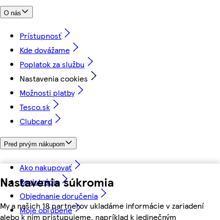
O nás
Prístupnosť
Kde dovážame
Poplatok za službu
Nastavenia cookies
Možnosti platby
Tesco.sk
Clubcard
Pred prvým nákupom
Ako nakupovať
Nastavenia súkromia
Registrácia
Objednanie doručenia
My a našich 18 partnerov ukladáme informácie v zariadení
Moje obľúbené
alebo k nim pristupujeme, napríklad k jedinečným