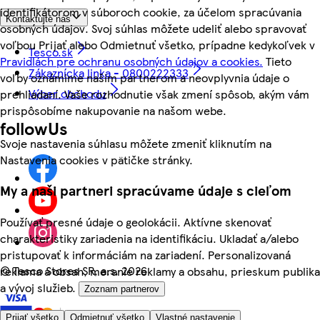
identifikátorom v súboroch cookie, za účelom spracúvania
Kontaktujte nás
osobných údajov. Svoj súhlas môžete udeliť alebo spravovať
voľbou Prijať alebo Odmietnuť všetko, prípadne kedykoľvek v
Tesco.sk
Pravidlách pre ochranu osobných údajov a cookies.
Tieto
Zákaznícka linka - 0800222333
voľby oznámime našim partnerom a neovplyvnia údaje o
Výber obchodu
prehliadaní. Vaše rozhodnutie však zmení spôsob, akým vám
prispôsobíme nakupovanie na našom webe.
followUs
Svoje nastavenia súhlasu môžete zmeniť kliknutím na
Nastavenia cookies v pätičke stránky.
My a naši partneri spracúvame údaje s cieľom
Používať presné údaje o geolokácii. Aktívne skenovať
charakteristiky zariadenia na identifikáciu. Ukladať a/alebo
pristupovať k informáciám na zariadení. Personalizovaná
©
Tesco Stores SR, a.s. 2026
reklama a obsah, meranie reklamy a obsahu, prieskum publika
a vývoj služieb.
Zoznam partnerov
Prijať všetko
Odmietnuť všetko
Vlastné nastavenie