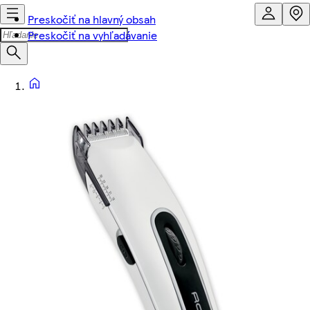
Preskočiť na hlavný obsah
Preskočiť na vyhľadávanie