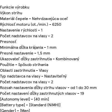
Funkcie výrobku
Výkon strihu
Materiál čepele - Nehrdzavejúca oceľ
Rýchlosť motoru (ot./min.) - 6250
Nastavenie rýchlosti - 1
Počet nadstavcov na vlasy - 2
Presnosť
Minimálna dĺžka krájania - 1 mm
Presné nastavenie - 1,5 mm
Ukazovateľ dĺžky zastrihnutia - Kombinovaný
Použitie - Spôsob strihania
Oblasti zastrihnutia - Vlasy
Typ nadstavca na vlasy - Nastaviteľný
Počet nadstavcov na vlasy - 2
Rozsah nastavenia dĺžky strihu vlasov - od 1 do 30 mm
Počet nastavení dĺžky zastrihnutých vlasov - 19
[Autonomy level] - [40 min]
[Battery type] - [Standard (NiMH)]
[Gender] - [Men]