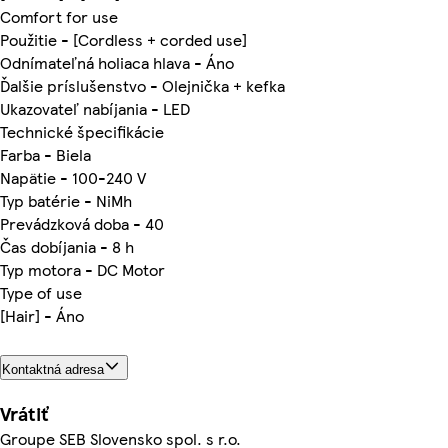
Comfort for use
Použitie - [Cordless + corded use]
Odnímateľná holiaca hlava - Áno
Ďalšie príslušenstvo - Olejnička + kefka
Ukazovateľ nabíjania - LED
Technické špecifikácie
Farba - Biela
Napätie - 100-240 V
Typ batérie - NiMh
Prevádzková doba - 40
Čas dobíjania - 8 h
Typ motora - DC Motor
Type of use
[Hair] - Áno
Kontaktná adresa
Vrátiť
Groupe SEB Slovensko spol. s r.o.