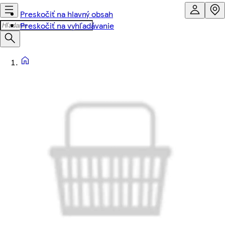
Preskočiť na hlavný obsah
Preskočiť na vyhľadávanie