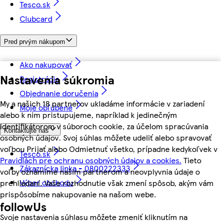
Tesco.sk
Clubcard
Pred prvým nákupom
Ako nakupovať
Nastavenia súkromia
Registrácia
Objednanie doručenia
My a našich 18 partnerov ukladáme informácie v zariadení
Moje obľúbené
alebo k nim pristupujeme, napríklad k jedinečným
identifikátorom v súboroch cookie, za účelom spracúvania
Kontaktujte nás
osobných údajov. Svoj súhlas môžete udeliť alebo spravovať
voľbou Prijať alebo Odmietnuť všetko, prípadne kedykoľvek v
Tesco.sk
Pravidlách pre ochranu osobných údajov a cookies.
Tieto
Zákaznícka linka - 0800222333
voľby oznámime našim partnerom a neovplyvnia údaje o
Výber obchodu
prehliadaní. Vaše rozhodnutie však zmení spôsob, akým vám
prispôsobíme nakupovanie na našom webe.
followUs
Svoje nastavenia súhlasu môžete zmeniť kliknutím na