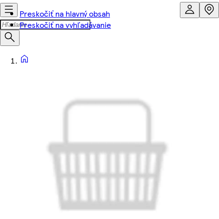
Preskočiť na hlavný obsah
Preskočiť na vyhľadávanie