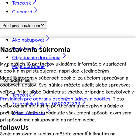
Tesco.sk
Clubcard
Pred prvým nákupom
Ako nakupovať
Nastavenia súkromia
Registrácia
Objednanie doručenia
My a našich 18 partnerov ukladáme informácie v zariadení
Moje obľúbené
alebo k nim pristupujeme, napríklad k jedinečným
identifikátorom v súboroch cookie, za účelom spracúvania
Kontaktujte nás
osobných údajov. Svoj súhlas môžete udeliť alebo spravovať
voľbou Prijať alebo Odmietnuť všetko, prípadne kedykoľvek v
Tesco.sk
Pravidlách pre ochranu osobných údajov a cookies.
Tieto
Zákaznícka linka - 0800222333
voľby oznámime našim partnerom a neovplyvnia údaje o
Výber obchodu
prehliadaní. Vaše rozhodnutie však zmení spôsob, akým vám
prispôsobíme nakupovanie na našom webe.
followUs
Svoje nastavenia súhlasu môžete zmeniť kliknutím na