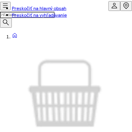
Preskočiť na hlavný obsah
Preskočiť na vyhľadávanie