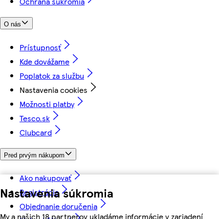
Ochrana súkromia
O nás
Prístupnosť
Kde dovážame
Poplatok za službu
Nastavenia cookies
Možnosti platby
Tesco.sk
Clubcard
Pred prvým nákupom
Ako nakupovať
Nastavenia súkromia
Registrácia
Objednanie doručenia
My a našich 18 partnerov ukladáme informácie v zariadení