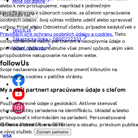
Moje obľúbené
alebo k nim pristupujeme, napríklad k jedinečným
identifikátorom v súboroch cookie, za účelom spracúvania
Kontaktujte nás
osobných údajov. Svoj súhlas môžete udeliť alebo spravovať
voľbou Prijať alebo Odmietnuť všetko, prípadne kedykoľvek v
Tesco.sk
Pravidlách pre ochranu osobných údajov a cookies.
Tieto
Zákaznícka linka - 0800222333
voľby oznámime našim partnerom a neovplyvnia údaje o
Výber obchodu
prehliadaní. Vaše rozhodnutie však zmení spôsob, akým vám
prispôsobíme nakupovanie na našom webe.
followUs
Svoje nastavenia súhlasu môžete zmeniť kliknutím na
Nastavenia cookies v pätičke stránky.
My a naši partneri spracúvame údaje s cieľom
Používať presné údaje o geolokácii. Aktívne skenovať
charakteristiky zariadenia na identifikáciu. Ukladať a/alebo
pristupovať k informáciám na zariadení. Personalizovaná
©
Tesco Stores SR, a.s. 2026
reklama a obsah, meranie reklamy a obsahu, prieskum publika
a vývoj služieb.
Zoznam partnerov