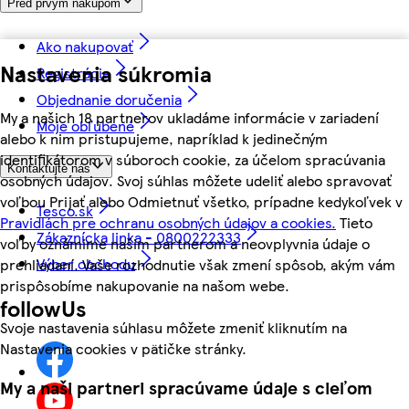
Pred prvým nákupom
Ako nakupovať
Nastavenia súkromia
Registrácia
Objednanie doručenia
My a našich 18 partnerov ukladáme informácie v zariadení
Moje obľúbené
alebo k nim pristupujeme, napríklad k jedinečným
identifikátorom v súboroch cookie, za účelom spracúvania
Kontaktujte nás
osobných údajov. Svoj súhlas môžete udeliť alebo spravovať
voľbou Prijať alebo Odmietnuť všetko, prípadne kedykoľvek v
Tesco.sk
Pravidlách pre ochranu osobných údajov a cookies.
Tieto
Zákaznícka linka - 0800222333
voľby oznámime našim partnerom a neovplyvnia údaje o
Výber obchodu
prehliadaní. Vaše rozhodnutie však zmení spôsob, akým vám
prispôsobíme nakupovanie na našom webe.
followUs
Svoje nastavenia súhlasu môžete zmeniť kliknutím na
Nastavenia cookies v pätičke stránky.
My a naši partneri spracúvame údaje s cieľom