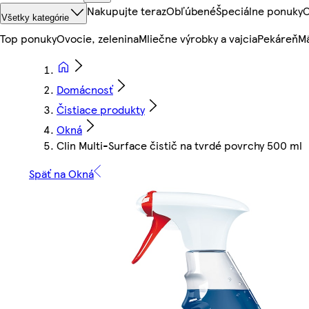
Nakupujte teraz
Obľúbené
Špeciálne ponuky
O
Všetky kategórie
Top ponuky
Ovocie, zelenina
Mliečne výrobky a vajcia
Pekáreň
Mä
Domácnosť
Čistiace produkty
Okná
Clin Multi-Surface čistič na tvrdé povrchy 500 ml
Späť na Okná