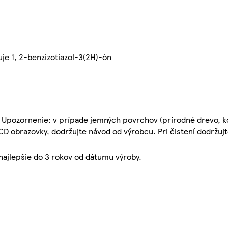
je 1, 2-benzizotiazol-3(2H)-ón
. Upozornenie: v prípade jemných povrchov (prírodné drevo, ko
CD obrazovky, dodržujte návod od výrobcu. Pri čistení dodržuj
 najlepšie do 3 rokov od dátumu výroby.