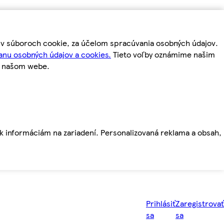
m v súboroch cookie, za účelom spracúvania osobných údajov.
anu osobných údajov a cookies.
Tieto voľby oznámime našim
a našom webe.
ť k informáciám na zariadení. Personalizovaná reklama a obsah,
Prihlásiť
Zaregistrovať
sa
sa