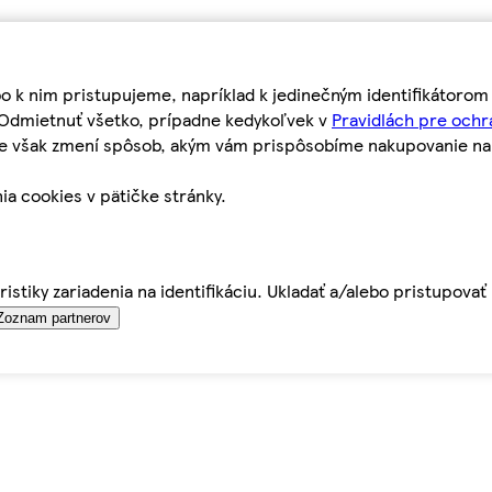
bo k nim pristupujeme, napríklad k jedinečným identifikátoro
o Odmietnuť všetko, prípadne kedykoľvek v
Pravidlách pre ochr
tie však zmení spôsob, akým vám prispôsobíme nakupovanie n
ia cookies v pätičke stránky.
istiky zariadenia na identifikáciu. Ukladať a/alebo pristupova
Zoznam partnerov