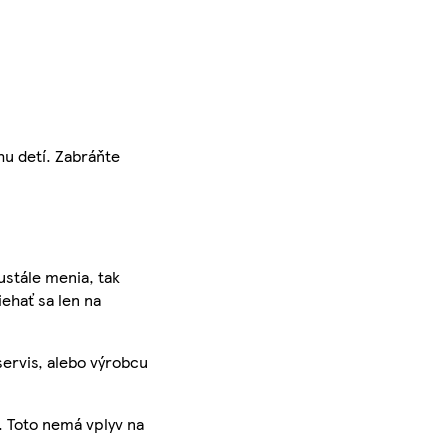
hu detí. Zabráňte
ustále menia, tak
iehať sa len na
servis, alebo výrobcu
. Toto nemá vplyv na