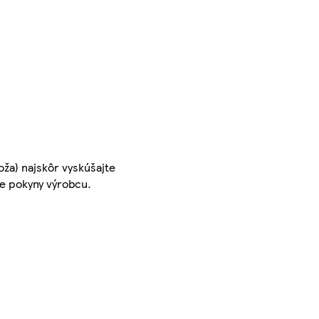
ža) najskôr vyskúšajte
te pokyny výrobcu.