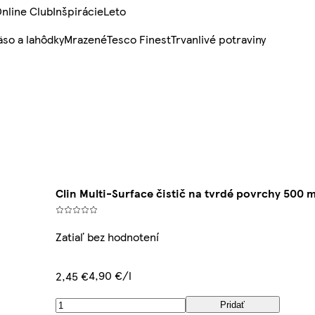
nline Club
Inšpirácie
Leto
so a lahôdky
Mrazené
Tesco Finest
Trvanlivé potraviny
Clin Multi-Surface čistič na tvrdé povrchy 500 m
Zatiaľ bez hodnotení
4,90 €/l
2,45 €
Pridať