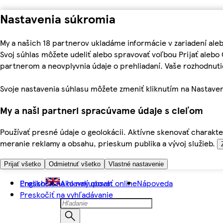
Nastavenia súkromia
My a našich 18 partnerov ukladáme informácie v zariadení ale
Svoj súhlas môžete udeliť alebo spravovať voľbou Prijať aleb
partnerom a neovplyvnia údaje o prehliadaní. Vaše rozhodnu
Svoje nastavenia súhlasu môžete zmeniť kliknutím na Nastaven
My a naši partneri spracúvame údaje s cieľom
Používať presné údaje o geolokácii. Aktívne skenovať charakter
meranie reklamy a obsahu, prieskum publika a vývoj služieb.
Prijať všetko
Odmietnuť všetko
Vlastné nastavenie
Preskočiť na hlavný obsah
English
Ako nakupovať online
Nápoveda
Preskočiť na vyhľadávanie