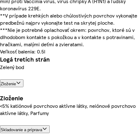
min) proti Vaccinia virus, vírus chrípky A (H1N1) a ľudský
koronavírus 229E.
**V prípade krehkých alebo chúlostivých povrchov vykonajte
predbežnú najprv vykonajte test na skrytej ploche.
***Nie je potrebné oplachovať okrem: povrchov, ktoré sú v
dlhodobom kontakte s pokožkou a v kontakte s potravinami,
hračkami, malými deťmi a zvieratami.
Veľkosť balenia: 0.5l
Logá tretích strán
Zelený bod
Zloženie
Zloženie
<5% katiónové povrchovo aktívne látky, neiónové povrchovo
aktívne látky, Parfumy
Skladovanie a príprava