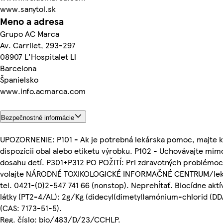
www.sanytol.sk
Meno a adresa
Grupo AC Marca
Av. Carrilet, 293-297
08907 L'Hospitalet Ll
Barcelona
Španielsko
www.info.acmarca.com
Bezpečnostné informácie
UPOZORNENIE: P101 - Ak je potrebná lekárska pomoc, majte k
dispozícii obal alebo etiketu výrobku. P102 - Uchovávajte mim
dosahu detí. P301+P312 PO POŽITÍ: Pri zdravotných problémoc
volajte NÁRODNÉ TOXIKOLOGICKÉ INFORMAČNÉ CENTRUM/lek
tel. 0421-(0)2-547 741 66 (nonstop). Neprehĺtať. Biocídne akt
látky (PT2-4/AL): 2g/Kg (didecyl(dimetyl)amónium-chlorid (DD
(CAS: 7173-51-5).
Reg. číslo: bio/483/D/23/CCHLP.