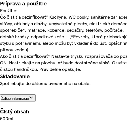
Príprava a použitie
Použitie:
Čo čistiť a dezinfikovať? Kuchyne, WC dosky, sanitárne zariade
sifóny, obklady a dlažby, umývateľné plochy, elektrické domác
spotrebiče*, matrace, koberce, sedačky, telefóny, počítače,
detské hračky, odpadkové koše... (*Povrchy, ktoré prichádzaj
styku s potravinami, alebo môžu byť vkladané do úst, opláchni
pitnou vodou).
Ako čistiť a dezinfikovať? Nastavte trysku rozprašovača do poz
ON. Nastriekajte na plochu, až bude dostatočne vlhká. Osušte
čistou handričkou. Pravidelne opakujte.
Skladovanie
Spotrebujte do dátumu uvedeného na obale.
Ďalšie informácie
Čistý obsah
500ml