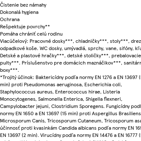
Čistenie bez námahy
Dokonalá hygiena
Ochrana
Rešpektuje povrchy**
Pomáha chrániť celú rodinu
Viacúčelový: Pracovné dosky***, chladničky***, stoly***, drez
odpadkové koše. WC dosky, umývadlá, sprchy, vane, sifóny, kľ
Detské a plastové hračky***, detské stoličky***, prebalovacie
pulty***. Príslušenstvo pre domácich maznáčikov***, sanitár
boxy***.
*Trojitý účinok: Baktericídny podľa normy EN 1276 a EN 13697 (
min) proti Pseudomonas aeruginosa, Escherichia coli,
Staphylococcus aureus, Enterococcus hirae, Listeria
Monocytogenes, Salmonella Enterica, Shigella flexneri,
Campylobacter jejuni, Clostridium Sporegens. Fungicídny pod
normy EN 1650 a EN 13697 (15 min) proti Aspergillus Brasiliens
Microsporum Canis, Tricosporum Cutaneum, Tricosporum asa
účinnosť proti kvasinkám Candida albicans podľa normy EN 16
EN 13697 (2 min). Virucídny podľa normy EN 14476 a EN 16777 (