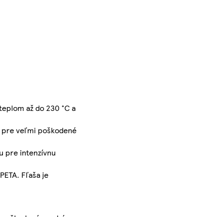
 teplom až do 230 °C a
ly pre veľmi poškodené
u pre intenzívnu
PETA. Fľaša je