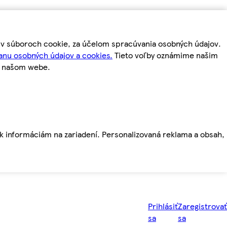
m v súboroch cookie, za účelom spracúvania osobných údajov.
anu osobných údajov a cookies.
Tieto voľby oznámime našim
a našom webe.
ť k informáciám na zariadení. Personalizovaná reklama a obsah,
Prihlásiť
Zaregistrovať
sa
sa