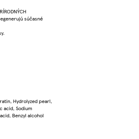
 PRÍRODNÝCH
. regenerujú súčasné
sy.
ratin, Hydrolyzed pearl,
c acid, Sodium
acid, Benzyl alcohol