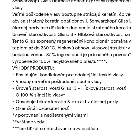
Schwarzkopf Gliss Ultimate Repair expresný regeneračný
vlasy
Veľmi poškodené vlasy postupne strácajú keratín, čo ved
aby sa stratený keratín opäť obnovil. Schwarzkopf Gliss 
čiernej perly pre dôkladné doplnenie strateného keratín
Úroveň starostlivosti Gliss: 3 - Hĺbková starostlivosť, 
Tento Gliss expresný regeneračný kondicionér pomáha vy
teplom až do 230 °C, hĺbkovú obnovu vlasovej štruktúry 
bohatou vôňou. 87 % ingrediencií je prírodného pôvodu**
vyrobené zo 100% recyklovaného plastu****.
VÝHODY PRODUKTU:
- Posilňujúci kondicionér pre odolnejšie, lesklé vlasy
- Vhodný na veľmi poškodené, suché vlasy
- Úroveň starostlivosti Gliss: 3 - Hĺbková starostlivosť
- O 100 % silnejšie vlasy*
- Obsahuje tekutý keratín & extrakt z čiernej perly
- Okamžitá rozčesateľnosť
*v porovnaní s neošetrenými vlasmi
**vrátane vody
***certifikát o netestovaní na zvieratách