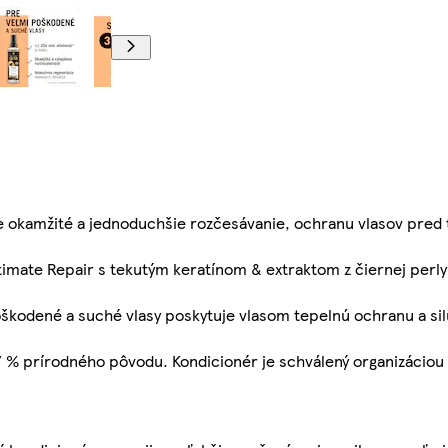
je okamžité a jednoduchšie rozčesávanie, ochranu vlasov pred
 Ultimate Repair s tekutým keratínom & extraktom z čiernej per
oškodené a suché vlasy poskytuje vlasom tepelnú ochranu a sil
87 % prírodného pôvodu. Kondicionér je schválený organizáciou 