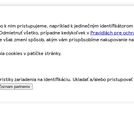
bo k nim pristupujeme, napríklad k jedinečným identifikátoro
o Odmietnuť všetko, prípadne kedykoľvek v
Pravidlách pre ochr
tie však zmení spôsob, akým vám prispôsobíme nakupovanie n
ia cookies v pätičke stránky.
istiky zariadenia na identifikáciu. Ukladať a/alebo pristupova
Zoznam partnerov