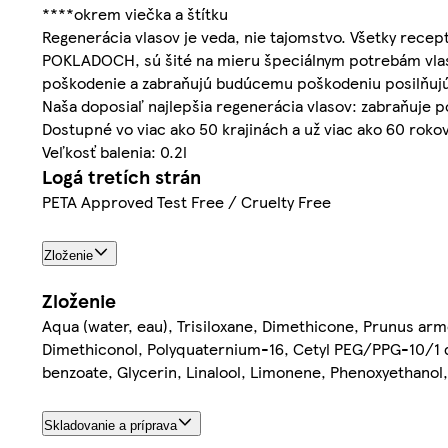
****okrem viečka a štítku
Regenerácia vlasov je veda, nie tajomstvo. Všetky re
POKLADOCH, sú šité na mieru špeciálnym potrebám vlasov, 
poškodenie a zabraňujú budúcemu poškodeniu posilňujú 
Naša doposiaľ najlepšia regenerácia vlasov: zabraňuje p
Dostupné vo viac ako 50 krajinách a už viac ako 60 rokov
Veľkosť balenia: 0.2l
Logá tretích strán
PETA Approved Test Free / Cruelty Free
Zloženie
Zloženie
Aqua (water, eau), Trisiloxane, Dimethicone, Prunus arme
Dimethiconol, Polyquaternium-16, Cetyl PEG/PPG-10/1 d
benzoate, Glycerin, Linalool, Limonene, Phenoxyethanol,
Skladovanie a príprava