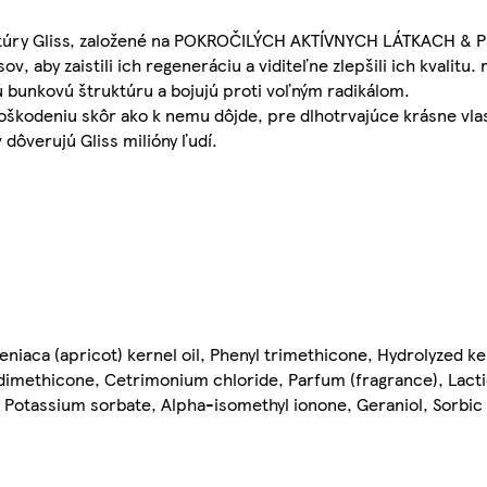
ceptúry Gliss, založené na POKROČILÝCH AKTÍVNYCH LÁTKACH &
aby zaistili ich regeneráciu a viditeľne zlepšili ich kvalitu
bunkovú štruktúru a bojujú proti voľným radikálom.
oškodeniu skôr ako k nemu dôjde, pre dlhotrvajúce krásne vla
 dôverujú Gliss milióny ľudí.
niaca (apricot) kernel oil, Phenyl trimethicone, Hydrolyzed ke
imethicone, Cetrimonium chloride, Parfum (fragrance), Lacti
 Potassium sorbate, Alpha-isomethyl ionone, Geraniol, Sorbic 