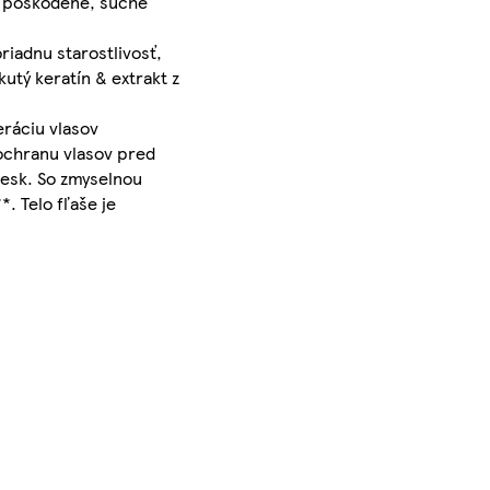
mi poškodené, suché
riadnu starostlivosť,
utý keratín & extrakt z
eráciu vlasov
ochranu vlasov pred
lesk. So zmyselnou
. Telo fľaše je