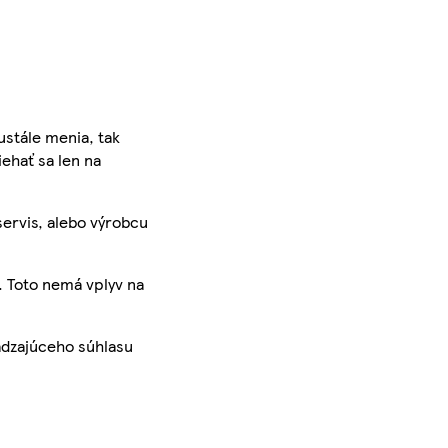
ustále menia, tak
iehať sa len na
servis, alebo výrobcu
. Toto nemá vplyv na
ádzajúceho súhlasu