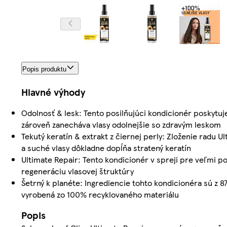
Popis produktu
Hlavné výhody
Odolnosť & lesk: Tento posilňujúci kondicionér poskytu
zároveň zanecháva vlasy odolnejšie so zdravým leskom
Tekutý keratín & extrakt z čiernej perly: Zloženie radu
a suché vlasy dôkladne dopĺňa stratený keratín
Ultimate Repair: Tento kondicionér v spreji pre veľmi p
regeneráciu vlasovej štruktúry
Šetrný k planéte: Ingrediencie tohto kondicionéra sú z 
vyrobená zo 100% recyklovaného materiálu
Popis