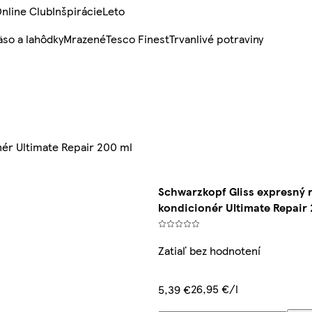
nline Club
Inšpirácie
Leto
so a lahôdky
Mrazené
Tesco Finest
Trvanlivé potraviny
ér Ultimate Repair 200 ml
Schwarzkopf Gliss expresný 
kondicionér Ultimate Repair
Zatiaľ bez hodnotení
26,95 €/l
5,39 €