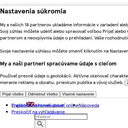
Nastavenia súkromia
My a našich 18 partnerov ukladáme informácie v zariadení ale
Svoj súhlas môžete udeliť alebo spravovať voľbou Prijať aleb
partnerom a neovplyvnia údaje o prehliadaní. Vaše rozhodnu
Svoje nastavenia súhlasu môžete zmeniť kliknutím na Nastaven
My a naši partneri spracúvame údaje s cieľom
Používať presné údaje o geolokácii. Aktívne skenovať charakter
meranie reklamy a obsahu, prieskum publika a vývoj služieb.
Prijať všetko
Odmietnuť všetko
Vlastné nastavenie
Preskočiť na hlavný obsah
English
Ako nakupovať online
Nápoveda
Preskočiť na vyhľadávanie