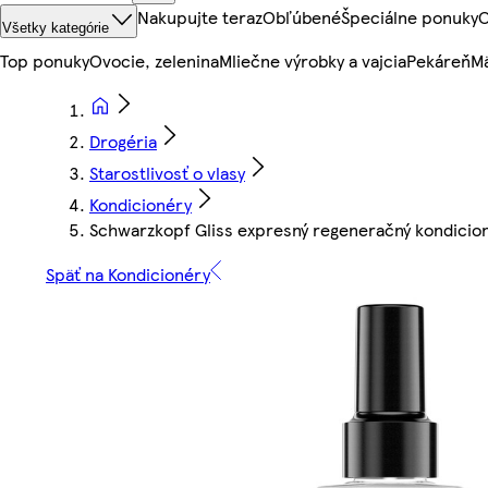
Nakupujte teraz
Obľúbené
Špeciálne ponuky
O
Všetky kategórie
Top ponuky
Ovocie, zelenina
Mliečne výrobky a vajcia
Pekáreň
Mä
Drogéria
Starostlivosť o vlasy
Kondicionéry
Schwarzkopf Gliss expresný regeneračný kondicion
Späť na Kondicionéry