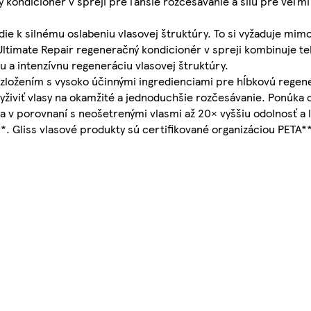
 kondicionér v spreji pre ľahšie rozčesávanie a silu pre veľ
ie k silnému oslabeniu vlasovej štruktúry. To si vyžaduje mimo
Ultimate Repair regeneračný kondicionér v spreji kombinuje tek
u a intenzívnu regeneráciu vlasovej štruktúry.
so zložením s vysoko účinnými ingredienciami pre hĺbkovú regen
živiť vlasy na okamžité a jednoduchšie rozčesávanie. Ponúka 
a v porovnaní s neošetrenými vlasmi až 20× vyššiu odolnosť a 
. Gliss vlasové produkty sú certifikované organizáciou PETA***