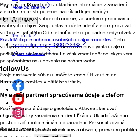
My a našich 18 partnerov ukladáme informácie v zariadení
Moje obľúbené
alebo k nim pristupujeme, napríklad k jedinečným
identifikátorom v súboroch cookie, za účelom spracúvania
Kontaktujte nás
osobných údajov. Svoj súhlas môžete udeliť alebo spravovať
voľbou Prijať alebo Odmietnuť všetko, prípadne kedykoľvek v
Tesco.sk
Pravidlách pre ochranu osobných údajov a cookies.
Tieto
Zákaznícka linka - 0800222333
voľby oznámime našim partnerom a neovplyvnia údaje o
Výber obchodu
prehliadaní. Vaše rozhodnutie však zmení spôsob, akým vám
prispôsobíme nakupovanie na našom webe.
followUs
Svoje nastavenia súhlasu môžete zmeniť kliknutím na
Nastavenia cookies v pätičke stránky.
My a naši partneri spracúvame údaje s cieľom
Používať presné údaje o geolokácii. Aktívne skenovať
charakteristiky zariadenia na identifikáciu. Ukladať a/alebo
pristupovať k informáciám na zariadení. Personalizovaná
©
Tesco Stores SR, a.s. 2026
reklama a obsah, meranie reklamy a obsahu, prieskum publika
a vývoj služieb.
Zoznam partnerov