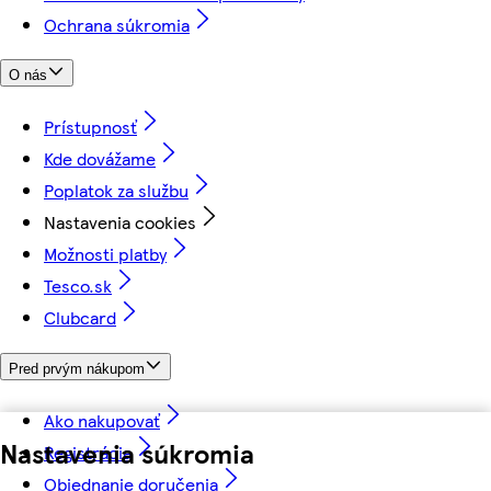
Ochrana súkromia
O nás
Prístupnosť
Kde dovážame
Poplatok za službu
Nastavenia cookies
Možnosti platby
Tesco.sk
Clubcard
Pred prvým nákupom
Ako nakupovať
Nastavenia súkromia
Registrácia
Objednanie doručenia