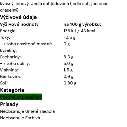
kvasný liehový, Jedlá soľ jódovaná (jedlá soľ, jodičnan
draselný)
Výživové údaje
Výživové hodnoty
na 100 g výrobku:
Energia:
178 kJ / 43 kcal
Tuky:
<0,5 g
- z toho nasýtené mastné
0 g
kyseliny:
Sacharidy:
8,3 g
- z toho cukry:
5,0 g
Vláknina:
1,5 g
Bielkoviny:
0,9 g
Soľ:
0,80 g
Kategória
Vhodné pre vegánov
Prísady
Neobsahuje Umelé sladidlá
Neobsahuje Farbivá