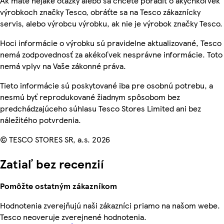
Ak máte nejaké otázky alebo sa chcete poradiť o akýchkoľvek
výrobkoch značky Tesco, obráťte sa na Tesco zákaznícky
servis, alebo výrobcu výrobku, ak nie je výrobok značky Tesco.
Hoci informácie o výrobku sú pravidelne aktualizované, Tesco
nemá zodpovednosť za akékoľvek nesprávne informácie. Toto
nemá vplyv na Vaše zákonné práva.
Tieto informácie sú poskytované iba pre osobnú potrebu, a
nesmú byť reprodukované žiadnym spôsobom bez
predchádzajúceho súhlasu Tesco Stores Limited ani bez
náležitého potvrdenia.
© TESCO STORES SR, a.s. 2026
Zatiaľ bez recenzií
Pomôžte ostatným zákazníkom
Hodnotenia zverejňujú naši zákazníci priamo na našom webe.
Tesco neoveruje zverejnené hodnotenia.