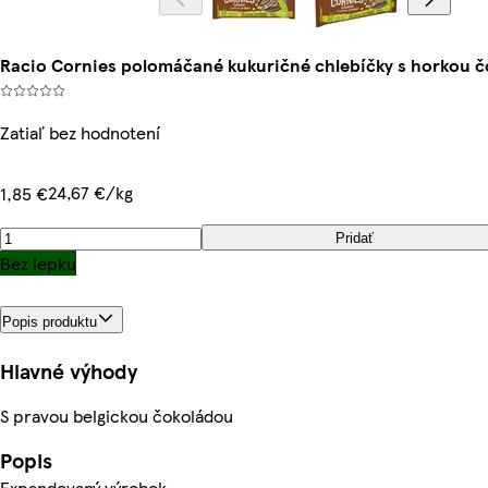
Racio Cornies polomáčané kukuričné chlebíčky s horkou č
Zatiaľ bez hodnotení
24,67 €/kg
1,85 €
Pridať
Bez lepku
Popis produktu
Hlavné výhody
S pravou belgickou čokoládou
Popis
Expandovaný výrobok.