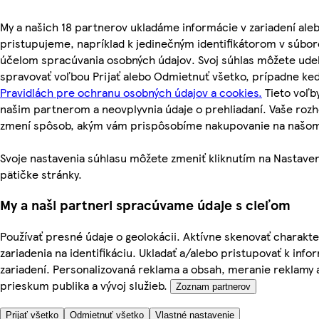
My a našich 18 partnerov ukladáme informácie v zariadení ale
pristupujeme, napríklad k jedinečným identifikátorom v súbor
účelom spracúvania osobných údajov. Svoj súhlas môžete udel
spravovať voľbou Prijať alebo Odmietnuť všetko, prípadne ke
Pravidlách pre ochranu osobných údajov a cookies.
Tieto voľ
našim partnerom a neovplyvnia údaje o prehliadaní. Vaše roz
zmení spôsob, akým vám prispôsobíme nakupovanie na našo
Svoje nastavenia súhlasu môžete zmeniť kliknutím na Nastaven
pätičke stránky.
My a naši partneri spracúvame údaje s cieľom
Používať presné údaje o geolokácii. Aktívne skenovať charakte
zariadenia na identifikáciu. Ukladať a/alebo pristupovať k inf
zariadení. Personalizovaná reklama a obsah, meranie reklamy 
prieskum publika a vývoj služieb.
Zoznam partnerov
Prijať všetko
Odmietnuť všetko
Vlastné nastavenie