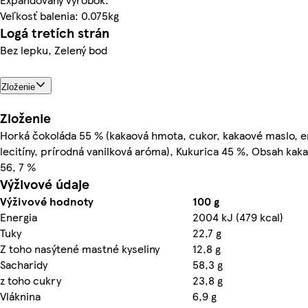
Veľkosť balenia: 0.075kg
Logá tretích strán
Bez lepku, Zelený bod
Zloženie
Zloženie
Horká čokoláda 55 % (kakaová hmota, cukor, kakaové maslo, e
lecitíny, prírodná vanilková aróma), Kukurica 45 %, Obsah kak
56, 7 %
Výživové údaje
Výživové hodnoty
100 g
Energia
2004 kJ (479 kcal)
Tuky
22,7 g
Z toho nasýtené mastné kyseliny
12,8 g
Sacharidy
58,3 g
z toho cukry
23,8 g
Vláknina
6,9 g