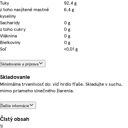
Tuky
92,4 g
z toho nasýtené mastné
6,4 g
kyseliny
Sacharidy
0 g
z toho cukry
0 g
Vláknina
0 g
Bielkoviny
0 g
Soľ
<0,01 g
Skladovanie a príprava
Skladovanie
Minimálna trvanlivosť do: viď hrdlo fľaše. Skladujte v suchu,
mimo priameho slnečného žiarenia.
Ďalšie informácie
Čistý obsah
1l