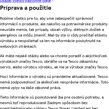
Ukázať všetko Rastlinné oleje
Príprava a použitie
Robíme všetko pre to, aby sme zabezpečili správnosť
informácií o produkte, ale nakoľko sa potravinárske produkty
neustále menia, tak prísady, obsah výživy, diétnych zložiek a
alergénov sa môžu zmeniť. Mali by ste si vždy prečítať etiketu
výrobku a nespoliehať sa len na informácie poskytnuté na
webových stránkach.
Ak máte nejaké otázky alebo sa chcete poradiť o akýchkoľvek
výrobkoch značky Tesco, obráťte sa na Tesco zákaznícky
servis, alebo výrobcu výrobku, ak nie je výrobok značky Tesco.
Hoci informácie o výrobku sú pravidelne aktualizované, Tesco
nemá zodpovednosť za akékoľvek nesprávne informácie. Toto
nemá vplyv na Vaše zákonné práva.
Tieto informácie sú poskytované iba pre osobnú potrebu, a
nesmú byť reprodukované žiadnym spôsobom bez
predchádzajúceho súhlasu Tesco Stores Limited ani bez