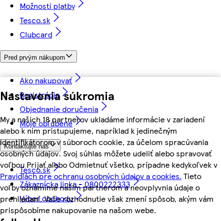
Možnosti platby
Tesco.sk
Clubcard
Pred prvým nákupom
Ako nakupovať
Nastavenia súkromia
Registrácia
Objednanie doručenia
My a našich 18 partnerov ukladáme informácie v zariadení
Moje obľúbené
alebo k nim pristupujeme, napríklad k jedinečným
identifikátorom v súboroch cookie, za účelom spracúvania
Kontaktujte nás
osobných údajov. Svoj súhlas môžete udeliť alebo spravovať
voľbou Prijať alebo Odmietnuť všetko, prípadne kedykoľvek v
Tesco.sk
Pravidlách pre ochranu osobných údajov a cookies.
Tieto
Zákaznícka linka - 0800222333
voľby oznámime našim partnerom a neovplyvnia údaje o
Výber obchodu
prehliadaní. Vaše rozhodnutie však zmení spôsob, akým vám
prispôsobíme nakupovanie na našom webe.