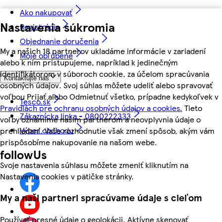
Ako nakupovať
Nastavenia súkromia
Registrácia
Objednanie doručenia
My a našich 18 partnerov ukladáme informácie v zariadení
Moje obľúbené
alebo k nim pristupujeme, napríklad k jedinečným
identifikátorom v súboroch cookie, za účelom spracúvania
Kontaktujte nás
osobných údajov. Svoj súhlas môžete udeliť alebo spravovať
voľbou Prijať alebo Odmietnuť všetko, prípadne kedykoľvek v
Tesco.sk
Pravidlách pre ochranu osobných údajov a cookies.
Tieto
Zákaznícka linka - 0800222333
voľby oznámime našim partnerom a neovplyvnia údaje o
Výber obchodu
prehliadaní. Vaše rozhodnutie však zmení spôsob, akým vám
prispôsobíme nakupovanie na našom webe.
followUs
Svoje nastavenia súhlasu môžete zmeniť kliknutím na
Nastavenia cookies v pätičke stránky.
My a naši partneri spracúvame údaje s cieľom
Používať presné údaje o geolokácii. Aktívne skenovať