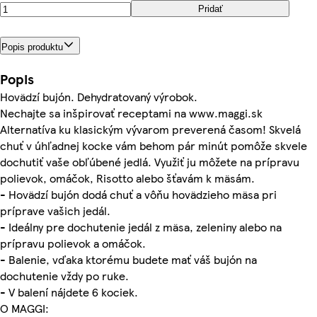
Pridať
Popis produktu
Popis
Hovädzí bujón. Dehydratovaný výrobok.
Nechajte sa inšpirovať receptami na www.maggi.sk
Alternatíva ku klasickým vývarom preverená časom! Skvelá
chuť v úhľadnej kocke vám behom pár minút pomôže skvele
dochutiť vaše obľúbené jedlá. Využiť ju môžete na prípravu
polievok, omáčok, Risotto alebo šťavám k mäsám.
- Hovädzí bujón dodá chuť a vôňu hovädzieho mäsa pri
príprave vašich jedál.
- Ideálny pre dochutenie jedál z mäsa, zeleniny alebo na
prípravu polievok a omáčok.
- Balenie, vďaka ktorému budete mať váš bujón na
dochutenie vždy po ruke.
- V balení nájdete 6 kociek.
O MAGGI: