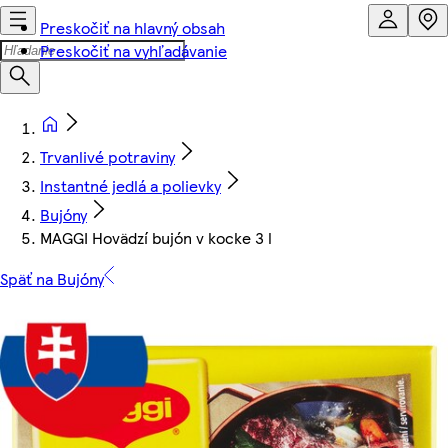
Preskočiť na hlavný obsah
Preskočiť na vyhľadávanie
Trvanlivé potraviny
Instantné jedlá a polievky
Bujóny
MAGGI Hovädzí bujón v kocke 3 l
Späť na Bujóny