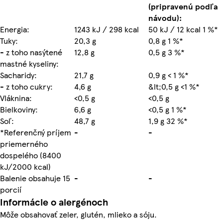
(pripravenú podľa
návodu):
Energia:
1243 kJ / 298 kcal
50 kJ / 12 kcal 1 %*
Tuky:
20,3 g
0,8 g 1 %*
- z toho nasýtené
12,8 g
0,5 g 3 %*
mastné kyseliny:
Sacharidy:
21,7 g
0,9 g < 1 %*
- z toho cukry:
4,6 g
&lt;0,5 g <1 %*
Vláknina:
<0,5 g
<0,5 g
Bielkoviny:
6,6 g
<0,5 g 1 %*
Soľ:
48,7 g
1,9 g 32 %*
*Referenčný príjem
-
-
priemerného
dospelého (8400
kJ/2000 kcal)
Balenie obsahuje 15
-
-
porcií
Informácie o alergénoch
Môže obsahovať zeler, glutén, mlieko a sóju.