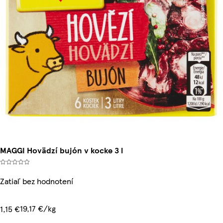
MAGGI Hovädzí bujón v kocke 3 l
Zatiaľ bez hodnotení
19,17 €/kg
1,15 €