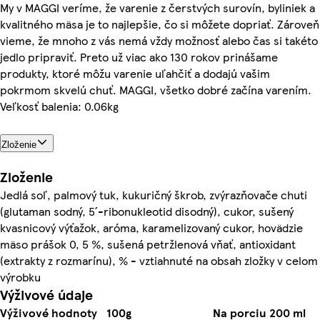
My v MAGGI veríme, že varenie z čerstvých surovín, byliniek a
kvalitného mäsa je to najlepšie, čo si môžete dopriať. Zároveň
vieme, že mnoho z vás nemá vždy možnosť alebo čas si takéto
jedlo pripraviť. Preto už viac ako 130 rokov prinášame
produkty, ktoré môžu varenie uľahčiť a dodajú vašim
pokrmom skvelú chuť. MAGGI, všetko dobré začína varením.
Veľkosť balenia: 0.06kg
Zloženie
Zloženie
Jedlá soľ, palmový tuk, kukuričný škrob, zvýrazňovače chuti
(glutaman sodný, 5´-ribonukleotid disodný), cukor, sušený
kvasnicový výťažok, aróma, karamelizovaný cukor, hovädzie
mäso prášok 0, 5 %, sušená petržlenová vňať, antioxidant
(extrakty z rozmarínu), % - vztiahnuté na obsah zložky v celom
výrobku
Výživové údaje
Výživové hodnoty
100g
Na porciu 200 ml