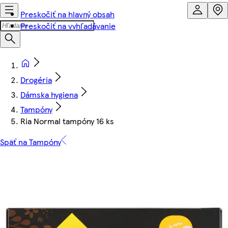
Preskočiť na hlavný obsah
Preskočiť na vyhľadávanie
Drogéria
Dámska hygiena
Tampóny
Ria Normal tampóny 16 ks
Späť na Tampóny