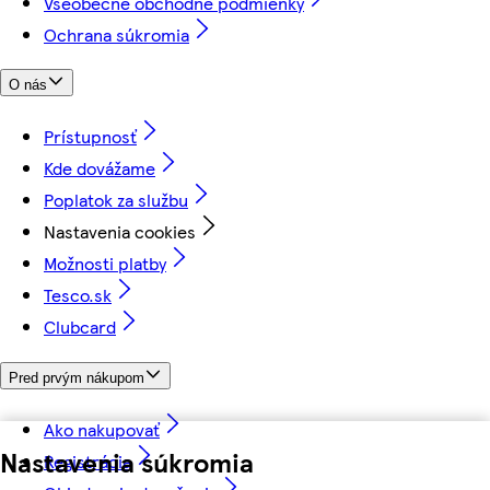
Všeobecné obchodné podmienky
Ochrana súkromia
O nás
Prístupnosť
Kde dovážame
Poplatok za službu
Nastavenia cookies
Možnosti platby
Tesco.sk
Clubcard
Pred prvým nákupom
Ako nakupovať
Nastavenia súkromia
Registrácia