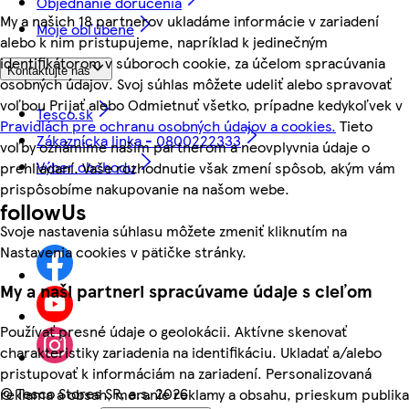
Objednanie doručenia
My a našich 18 partnerov ukladáme informácie v zariadení
Moje obľúbené
alebo k nim pristupujeme, napríklad k jedinečným
identifikátorom v súboroch cookie, za účelom spracúvania
Kontaktujte nás
osobných údajov. Svoj súhlas môžete udeliť alebo spravovať
voľbou Prijať alebo Odmietnuť všetko, prípadne kedykoľvek v
Tesco.sk
Pravidlách pre ochranu osobných údajov a cookies.
Tieto
Zákaznícka linka - 0800222333
voľby oznámime našim partnerom a neovplyvnia údaje o
Výber obchodu
prehliadaní. Vaše rozhodnutie však zmení spôsob, akým vám
prispôsobíme nakupovanie na našom webe.
followUs
Svoje nastavenia súhlasu môžete zmeniť kliknutím na
Nastavenia cookies v pätičke stránky.
My a naši partneri spracúvame údaje s cieľom
Používať presné údaje o geolokácii. Aktívne skenovať
charakteristiky zariadenia na identifikáciu. Ukladať a/alebo
pristupovať k informáciám na zariadení. Personalizovaná
©
Tesco Stores SR, a.s. 2026
reklama a obsah, meranie reklamy a obsahu, prieskum publika