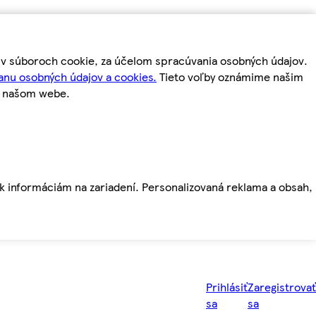
m v súboroch cookie, za účelom spracúvania osobných údajov.
anu osobných údajov a cookies.
Tieto voľby oznámime našim
a našom webe.
ť k informáciám na zariadení. Personalizovaná reklama a obsah,
Prihlásiť
Zaregistrovať
sa
sa