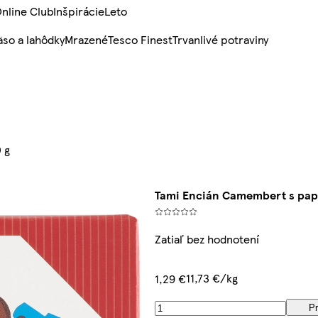
nline Club
Inšpirácie
Leto
so a lahôdky
Mrazené
Tesco Finest
Trvanlivé potraviny
 g
Tami Encián Camembert s pap
Zatiaľ bez hodnotení
11,73 €/kg
1,29 €
Pr