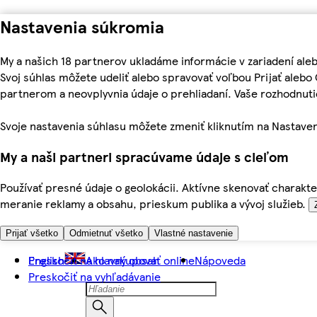
Nastavenia súkromia
My a našich 18 partnerov ukladáme informácie v zariadení ale
Svoj súhlas môžete udeliť alebo spravovať voľbou Prijať aleb
partnerom a neovplyvnia údaje o prehliadaní. Vaše rozhodnu
Svoje nastavenia súhlasu môžete zmeniť kliknutím na Nastaven
My a naši partneri spracúvame údaje s cieľom
Používať presné údaje o geolokácii. Aktívne skenovať charakter
meranie reklamy a obsahu, prieskum publika a vývoj služieb.
Prijať všetko
Odmietnuť všetko
Vlastné nastavenie
Preskočiť na hlavný obsah
English
Ako nakupovať online
Nápoveda
Preskočiť na vyhľadávanie