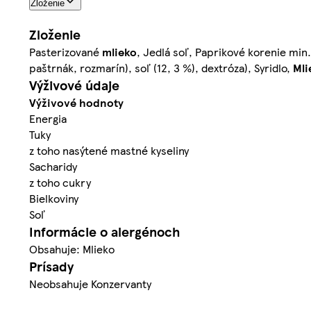
Zloženie
Zloženie
Pasterizované
mlieko
, Jedlá soľ, Paprikové korenie min.
paštrnák, rozmarín), soľ (12, 3 %), dextróza), Syridlo,
Mli
Výživové údaje
Výživové hodnoty
Energia
Tuky
z toho nasýtené mastné kyseliny
Sacharidy
z toho cukry
Bielkoviny
Soľ
Informácie o alergénoch
Obsahuje: Mlieko
Prísady
Neobsahuje Konzervanty