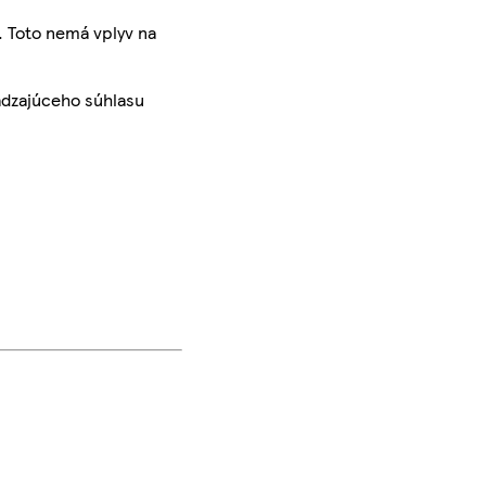
. Toto nemá vplyv na
ádzajúceho súhlasu