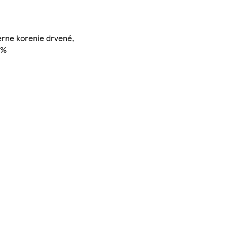
ierne korenie drvené,
 %