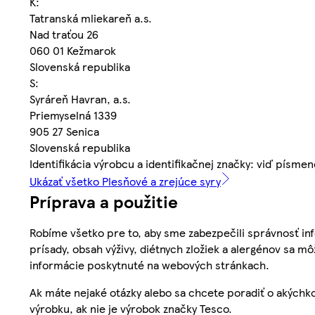
K:
Tatranská mliekareň a.s.
Nad traťou 26
060 01 Kežmarok
Slovenská republika
S:
Syráreň Havran, a.s.
Priemyselná 1339
905 27 Senica
Slovenská republika
Identifikácia výrobcu a identifikačnej značky: viď písm
Ukázať všetko Plesňové a zrejúce syry
Príprava a použitie
Robíme všetko pre to, aby sme zabezpečili správnosť inf
prísady, obsah výživy, diétnych zložiek a alergénov sa mô
informácie poskytnuté na webových stránkach.
Ak máte nejaké otázky alebo sa chcete poradiť o akýchko
výrobku, ak nie je výrobok značky Tesco.