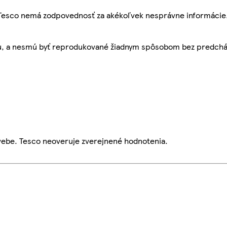
, Tesco nemá zodpovednosť za akékoľvek nesprávne informácie
bu, a nesmú byť reprodukované žiadnym spôsobom bez predch
webe. Tesco neoveruje zverejnené hodnotenia.