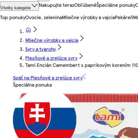
Nakupujte teraz
Obľúbené
Špeciálne ponuky
O
Všetky kategórie
Top ponuky
Ovocie, zelenina
Mliečne výrobky a vajcia
Pekáreň
Mä
Mliečne výrobky a vajcia
Syry a tvarohy
Plesňové a zrejúce syry
Tami Encián Camembert s paprikovým korením 110
Späť na Plesňové a zrejúce syry
Špeciálna ponuka