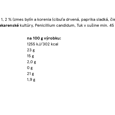
 1, 2 % (zmes bylín a korenia (cibuľa drvená, paprika sladká, č
ekarenské
kultúry, Penicillium candidum, Tuk v sušine min. 45
na 100 g výrobku:
1255 kJ/302 kcal
23 g
15 g
2,0 g
0 g
21 g
1,9 g