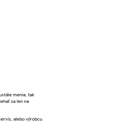
ustále menia, tak
iehať sa len na
servis, alebo výrobcu