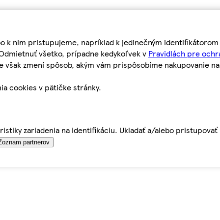
bo k nim pristupujeme, napríklad k jedinečným identifikátoro
o Odmietnuť všetko, prípadne kedykoľvek v
Pravidlách pre ochr
tie však zmení spôsob, akým vám prispôsobíme nakupovanie n
ia cookies v pätičke stránky.
istiky zariadenia na identifikáciu. Ukladať a/alebo pristupova
Zoznam partnerov