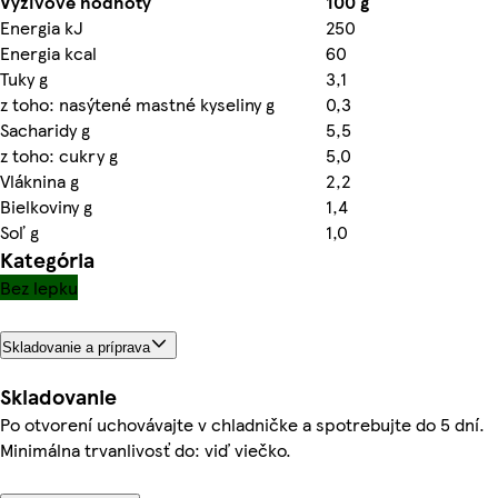
Výživové hodnoty
100 g
Energia kJ
250
Energia kcal
60
Tuky g
3,1
z toho: nasýtené mastné kyseliny g
0,3
Sacharidy g
5,5
z toho: cukry g
5,0
Vláknina g
2,2
Bielkoviny g
1,4
Soľ g
1,0
Kategória
Bez lepku
Skladovanie a príprava
Skladovanie
Po otvorení uchovávajte v chladničke a spotrebujte do 5 dní.
Minimálna trvanlivosť do: viď viečko.