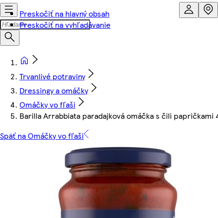
Preskočiť na hlavný obsah
Preskočiť na vyhľadávanie
Trvanlivé potraviny
Dressingy a omáčky
Omáčky vo fľaši
Barilla Arrabbiata paradajková omáčka s čili papričkami 
Späť na Omáčky vo fľaši