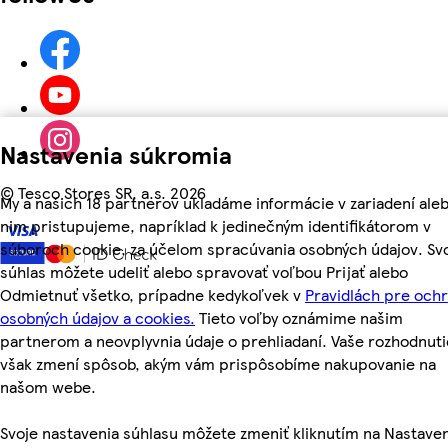
Nastavenia súkromia
©
Tesco Stores SR, a.s. 2026
My a našich 18 partnerov ukladáme informácie v zariadení aleb
nim pristupujeme, napríklad k jedinečným identifikátorom v
súboroch cookie, za účelom spracúvania osobných údajov. Sv
súhlas môžete udeliť alebo spravovať voľbou Prijať alebo
Odmietnuť všetko, prípadne kedykoľvek v
Pravidlách pre och
osobných údajov a cookies.
Tieto voľby oznámime našim
partnerom a neovplyvnia údaje o prehliadaní. Vaše rozhodnuti
však zmení spôsob, akým vám prispôsobíme nakupovanie na
našom webe.
Svoje nastavenia súhlasu môžete zmeniť kliknutím na Nastave