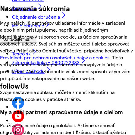
Nastavenia súkromia
Registrácia
Objednanie doručenia
My a našich 18 partnerov ukladáme informácie v zariadení
Moje obľúbené
alebo k nim pristupujeme, napríklad k jedinečným
identifikátorom v súboroch cookie, za účelom spracúvania
Kontaktujte nás
osobných údajov. Svoj súhlas môžete udeliť alebo spravovať
voľbou Prijať alebo Odmietnuť všetko, prípadne kedykoľvek v
Tesco.sk
Pravidlách pre ochranu osobných údajov a cookies.
Tieto
Zákaznícka linka - 0800222333
voľby oznámime našim partnerom a neovplyvnia údaje o
Výber obchodu
prehliadaní. Vaše rozhodnutie však zmení spôsob, akým vám
prispôsobíme nakupovanie na našom webe.
followUs
Svoje nastavenia súhlasu môžete zmeniť kliknutím na
Nastavenia cookies v pätičke stránky.
My a naši partneri spracúvame údaje s cieľom
Používať presné údaje o geolokácii. Aktívne skenovať
charakteristiky zariadenia na identifikáciu. Ukladať a/alebo