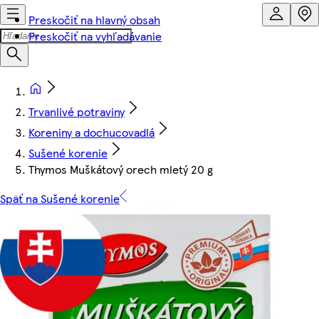
Preskočiť na hlavný obsah
Preskočiť na vyhľadávanie
Trvanlivé potraviny
Koreniny a dochucovadlá
Sušené korenie
Thymos Muškátový orech mletý 20 g
Späť na Sušené korenie