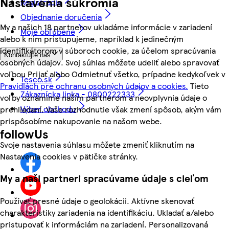
Nastavenia súkromia
Registrácia
Objednanie doručenia
My a našich 18 partnerov ukladáme informácie v zariadení
Moje obľúbené
alebo k nim pristupujeme, napríklad k jedinečným
identifikátorom v súboroch cookie, za účelom spracúvania
Kontaktujte nás
osobných údajov. Svoj súhlas môžete udeliť alebo spravovať
voľbou Prijať alebo Odmietnuť všetko, prípadne kedykoľvek v
Tesco.sk
Pravidlách pre ochranu osobných údajov a cookies.
Tieto
Zákaznícka linka - 0800222333
voľby oznámime našim partnerom a neovplyvnia údaje o
Výber obchodu
prehliadaní. Vaše rozhodnutie však zmení spôsob, akým vám
prispôsobíme nakupovanie na našom webe.
followUs
Svoje nastavenia súhlasu môžete zmeniť kliknutím na
Nastavenia cookies v pätičke stránky.
My a naši partneri spracúvame údaje s cieľom
Používať presné údaje o geolokácii. Aktívne skenovať
charakteristiky zariadenia na identifikáciu. Ukladať a/alebo
pristupovať k informáciám na zariadení. Personalizovaná