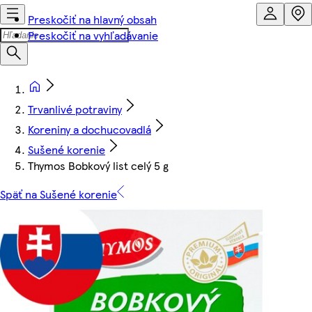
Preskočiť na hlavný obsah
Preskočiť na vyhľadávanie
Trvanlivé potraviny
Koreniny a dochucovadlá
Sušené korenie
Thymos Bobkový list celý 5 g
Späť na Sušené korenie