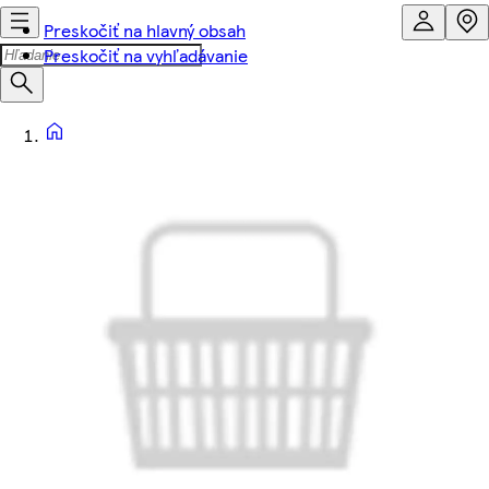
Preskočiť na hlavný obsah
Preskočiť na vyhľadávanie