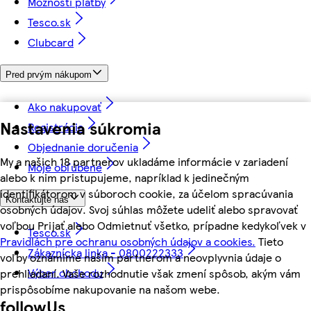
Možnosti platby
Tesco.sk
Clubcard
Pred prvým nákupom
Ako nakupovať
Nastavenia súkromia
Registrácia
Objednanie doručenia
My a našich 18 partnerov ukladáme informácie v zariadení
Moje obľúbené
alebo k nim pristupujeme, napríklad k jedinečným
identifikátorom v súboroch cookie, za účelom spracúvania
Kontaktujte nás
osobných údajov. Svoj súhlas môžete udeliť alebo spravovať
voľbou Prijať alebo Odmietnuť všetko, prípadne kedykoľvek v
Tesco.sk
Pravidlách pre ochranu osobných údajov a cookies.
Tieto
Zákaznícka linka - 0800222333
voľby oznámime našim partnerom a neovplyvnia údaje o
Výber obchodu
prehliadaní. Vaše rozhodnutie však zmení spôsob, akým vám
prispôsobíme nakupovanie na našom webe.
followUs