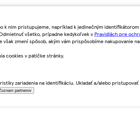
bo k nim pristupujeme, napríklad k jedinečným identifikátoro
o Odmietnuť všetko, prípadne kedykoľvek v
Pravidlách pre ochr
tie však zmení spôsob, akým vám prispôsobíme nakupovanie n
ia cookies v pätičke stránky.
istiky zariadenia na identifikáciu. Ukladať a/alebo pristupova
Zoznam partnerov