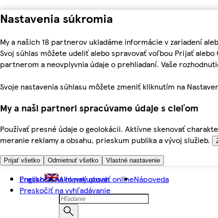
Nastavenia súkromia
My a našich 18 partnerov ukladáme informácie v zariadení ale
Svoj súhlas môžete udeliť alebo spravovať voľbou Prijať aleb
partnerom a neovplyvnia údaje o prehliadaní. Vaše rozhodnu
Svoje nastavenia súhlasu môžete zmeniť kliknutím na Nastaven
My a naši partneri spracúvame údaje s cieľom
Používať presné údaje o geolokácii. Aktívne skenovať charakter
meranie reklamy a obsahu, prieskum publika a vývoj služieb.
Prijať všetko
Odmietnuť všetko
Vlastné nastavenie
Preskočiť na hlavný obsah
English
Ako nakupovať online
Nápoveda
Preskočiť na vyhľadávanie