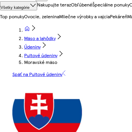
Nakupujte teraz
Obľúbené
Špeciálne ponuky
O
Všetky kategórie
Top ponuky
Ovocie, zelenina
Mliečne výrobky a vajcia
Pekáreň
Mä
Mäso a lahôdky
Údeniny
Pultové údeniny
Moravské mäso
Späť na Pultové údeniny