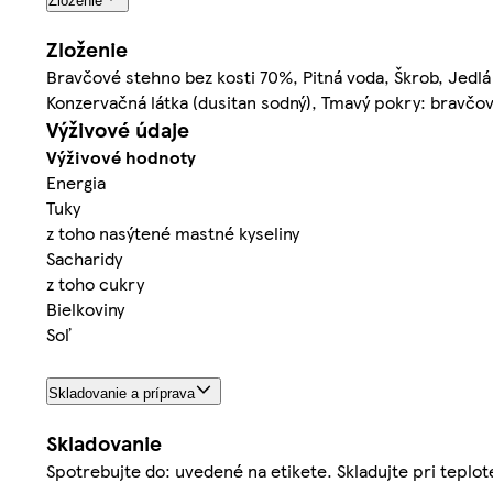
Zloženie
Zloženie
Bravčové stehno bez kosti 70%, Pitná voda, Škrob, Jedlá 
Konzervačná látka (dusitan sodný), Tmavý pokry: bravč
Výživové údaje
Výživové hodnoty
Energia
Tuky
z toho nasýtené mastné kyseliny
Sacharidy
z toho cukry
Bielkoviny
Soľ
Skladovanie a príprava
Skladovanie
Spotrebujte do: uvedené na etikete. Skladujte pri teplot