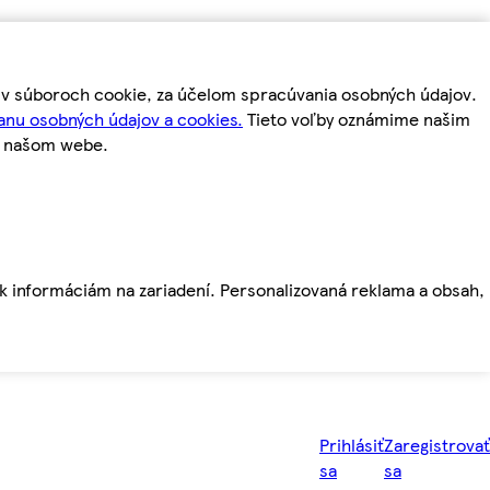
m v súboroch cookie, za účelom spracúvania osobných údajov.
anu osobných údajov a cookies.
Tieto voľby oznámime našim
a našom webe.
ť k informáciám na zariadení. Personalizovaná reklama a obsah,
Prihlásiť
Zaregistrovať
sa
sa