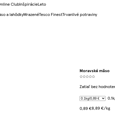
nline Club
Inšpirácie
Leto
so a lahôdky
Mrazené
Tesco Finest
Trvanlivé potraviny
Moravské mäso
Zatiaľ bez hodnote
0.1
8,89 €/kg
0,89 €