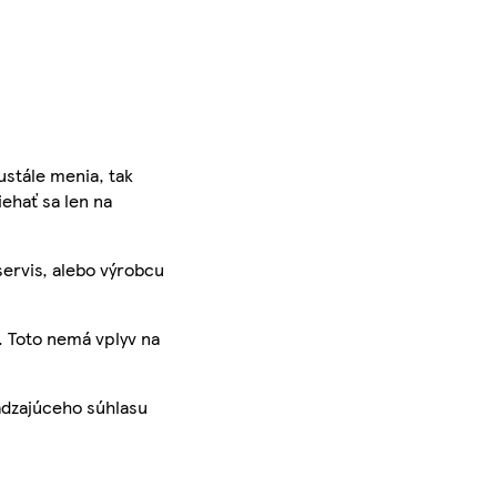
ustále menia, tak
iehať sa len na
servis, alebo výrobcu
. Toto nemá vplyv na
ádzajúceho súhlasu