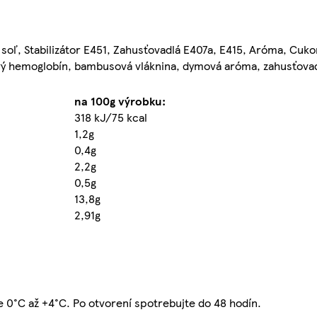
soľ, Stabilizátor E451, Zahusťovadlá E407a, E415, Aróma, Cukor
ový hemoglobín, bambusová vláknina, dymová aróma, zahusťova
na 100g výrobku:
318 kJ/75 kcal
1,2g
0,4g
2,2g
0,5g
13,8g
2,91g
e 0°C až +4°C. Po otvorení spotrebujte do 48 hodín.