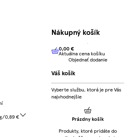
Nákupný košík
0,00 €
Aktuálna cena košíku
0,00 €
Aktuálna cena košíku
Objednať dodanie
Váš košík
Vyberte službu, ktorá je pre Vás
najvhodnejšie
ní
kg/0,89 €
Prázdny košík
Produkty, ktoré pridáte do