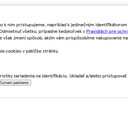
bo k nim pristupujeme, napríklad k jedinečným identifikátoro
o Odmietnuť všetko, prípadne kedykoľvek v
Pravidlách pre ochr
tie však zmení spôsob, akým vám prispôsobíme nakupovanie n
ia cookies v pätičke stránky.
istiky zariadenia na identifikáciu. Ukladať a/alebo pristupova
Zoznam partnerov