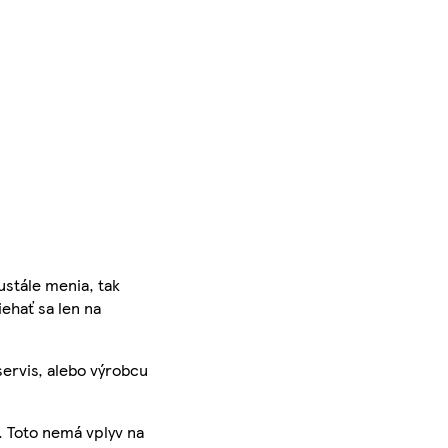
ustále menia, tak
iehať sa len na
servis, alebo výrobcu
. Toto nemá vplyv na