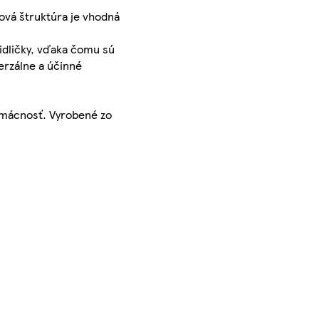
vová štruktúra je vhodná
idličky, vďaka čomu sú
erzálne a účinné
domácnosť. Vyrobené zo