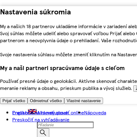
Nastavenia súkromia
My a našich 18 partnerov ukladáme informácie v zariadení ale
Svoj súhlas môžete udeliť alebo spravovať voľbou Prijať aleb
partnerom a neovplyvnia údaje o prehliadaní. Vaše rozhodnu
Svoje nastavenia súhlasu môžete zmeniť kliknutím na Nastaven
My a naši partneri spracúvame údaje s cieľom
Používať presné údaje o geolokácii. Aktívne skenovať charakter
meranie reklamy a obsahu, prieskum publika a vývoj služieb.
Prijať všetko
Odmietnuť všetko
Vlastné nastavenie
Preskočiť na hlavný obsah
English
Ako nakupovať online
Nápoveda
Preskočiť na vyhľadávanie