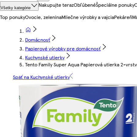
Nakupujte teraz
Obľúbené
Špeciálne ponuky
O
Všetky kategórie
Top ponuky
Ovocie, zelenina
Mliečne výrobky a vajcia
Pekáreň
Mä
Domácnosť
Papierové výrobky pre domácnosť
Kuchynské utierky
Tento Family Super Aqua Papierová utierka 2-vrstv
Späť na Kuchynské utierky