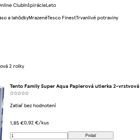
nline Club
Inšpirácie
Leto
so a lahôdky
Mrazené
Tesco Finest
Trvanlivé potraviny
ová 2 rolky
Tento Family Super Aqua Papierová utierka 2-vrstvová 
Zatiaľ bez hodnotení
0,92 €/kus
1,85 €
Pridať