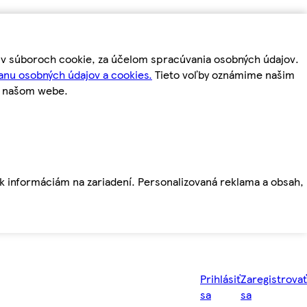
m v súboroch cookie, za účelom spracúvania osobných údajov.
anu osobných údajov a cookies.
Tieto voľby oznámime našim
a našom webe.
ť k informáciám na zariadení. Personalizovaná reklama a obsah,
Prihlásiť
Zaregistrovať
sa
sa