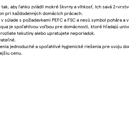
ak, aby ľahko zvládli mokré škvrny a vlhkosť. Ich savá 2-vrst
ýkon pri každodenných domácich prácach.
é v súlade s požiadavkami PEFC a FSC a nesú symbol pohára a v
Aqua je spoľahlivou voľbou pre domácnosti, ktoré hľadajú univ
e rozliate tekutiny alebo upratujete neporiadok.
vateľné.
 cenia jednoduché a spoľahlivé hygienické riešenia pre svoju 
ejšiu cenu.