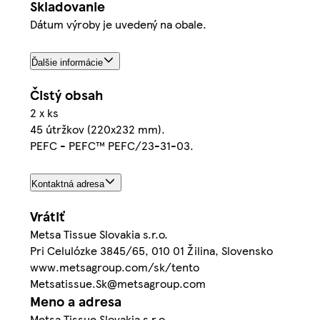
Skladovanie
Dátum výroby je uvedený na obale.
Ďalšie informácie
Čistý obsah
2 x ks
45 útržkov (220x232 mm).
PEFC - PEFC™ PEFC/23-31-03.
Kontaktná adresa
Vrátiť
Metsa Tissue Slovakia s.r.o.
Pri Celulózke 3845/65, 010 01 Žilina, Slovensko
www.metsagroup.com/sk/tento
Metsatissue.Sk@metsagroup.com
Meno a adresa
Metsa Tissue Slovakia s.r.o.