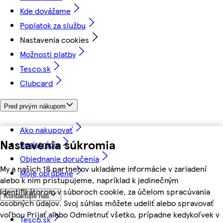
Kde dovážame
Poplatok za službu
Nastavenia cookies
Možnosti platby
Tesco.sk
Clubcard
Pred prvým nákupom
Ako nakupovať
Nastavenia súkromia
Registrácia
Objednanie doručenia
My a našich 18 partnerov ukladáme informácie v zariadení
Moje obľúbené
alebo k nim pristupujeme, napríklad k jedinečným
identifikátorom v súboroch cookie, za účelom spracúvania
Kontaktujte nás
osobných údajov. Svoj súhlas môžete udeliť alebo spravovať
voľbou Prijať alebo Odmietnuť všetko, prípadne kedykoľvek v
Tesco.sk