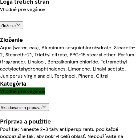
Logá tretích strán
Vhodné pre vegánov
Zloženie
Zloženie
Aqua (water, eau), Aluminum sesquichlorohydrate, Steareth-
2, Steareth-21, Triethyl citrate, PPG-15 stearyl ether, Parfum
(fragrance), Linalool, Benzalkonium chloride, Tetramethyl
acetyloctahydronaphthalenes, Limonene, Linalyl acetate,
Juniperus virginiana oil, Terpineol, Pinene, Citral
Kategória
Vhodné pre vegánov
Skladovanie a príprava
Príprava a použitie
Použitie: Naneste 2-3 ťahy antiperspirantu pod každé
podpazušie tak, aby pokryl celú oblasť. Nepoužívajte na