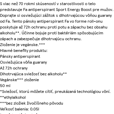
S viac než 70 rokmi skúseností v starostlivosti o telo
predstavuje Fa antiperspirant Sport Energy Boost pre mužov.
Doprajte si osviežujúci zážitok s dlhotrvajúcou vôňou guarany
od Fa. Tento pánsky antiperspirant Fa vo forme roll-onu
poskytuje až 72h ochranu proti potu a zápachu bez obsahu
alkoholu**. Účinne bojuje proti baktériám spôsobujúcim
zápach a zabezpečuje dlhotrvajúcu ochranu.
Zloženie je vegánske.***
Hlavné benefity produktu:
Pánsky antiperspirant
Osviežujúca vôňa guarany
Až 72h ochrany
Dlhotrvajúca sviežosť bez alkoholu**
Vegánske*** zloženie
50 ml
*Sviežosť, ktorú môžete cítiť, preukázaná technológiou vôní.
**ethylalkohol
***bez zložiek živočíšneho pôvodu
Veľkosť balenia: 0.05l