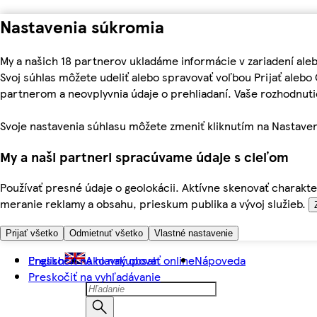
Nastavenia súkromia
My a našich 18 partnerov ukladáme informácie v zariadení ale
Svoj súhlas môžete udeliť alebo spravovať voľbou Prijať aleb
partnerom a neovplyvnia údaje o prehliadaní. Vaše rozhodnu
Svoje nastavenia súhlasu môžete zmeniť kliknutím na Nastaven
My a naši partneri spracúvame údaje s cieľom
Používať presné údaje o geolokácii. Aktívne skenovať charakter
meranie reklamy a obsahu, prieskum publika a vývoj služieb.
Prijať všetko
Odmietnuť všetko
Vlastné nastavenie
Preskočiť na hlavný obsah
English
Ako nakupovať online
Nápoveda
Preskočiť na vyhľadávanie