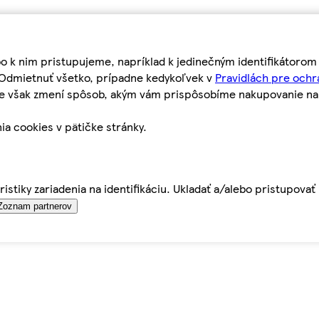
bo k nim pristupujeme, napríklad k jedinečným identifikátoro
o Odmietnuť všetko, prípadne kedykoľvek v
Pravidlách pre ochr
tie však zmení spôsob, akým vám prispôsobíme nakupovanie n
ia cookies v pätičke stránky.
istiky zariadenia na identifikáciu. Ukladať a/alebo pristupova
Zoznam partnerov