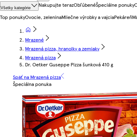
Nakupujte teraz
Obľúbené
Špeciálne ponuky
O
Všetky kategórie
Top ponuky
Ovocie, zelenina
Mliečne výrobky a vajcia
Pekáreň
Mä
Mrazené
Mrazená pizza, hranolky a zemiaky
Mrazená pizza
Dr. Oetker Guseppe Pizza šunková 410 g
Späť na Mrazená pizza
Špeciálna ponuka