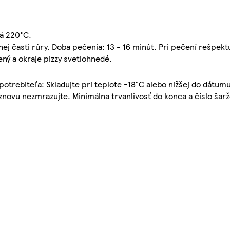
vá 220°C.
ej časti rúry. Doba pečenia: 13 - 16 minút. Pri pečení rešpekt
ný a okraje pizzy svetlohnedé.
spotrebiteľa: Skladujte pri teplote -18°C alebo nižšej do dátum
novu nezmrazujte. Minimálna trvanlivosť do konca a číslo šarž