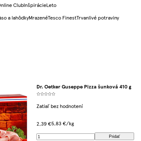
nline Club
Inšpirácie
Leto
so a lahôdky
Mrazené
Tesco Finest
Trvanlivé potraviny
Dr. Oetker Guseppe Pizza šunková 410 g
Zatiaľ bez hodnotení
5,83 €/kg
2,39 €
Pridať