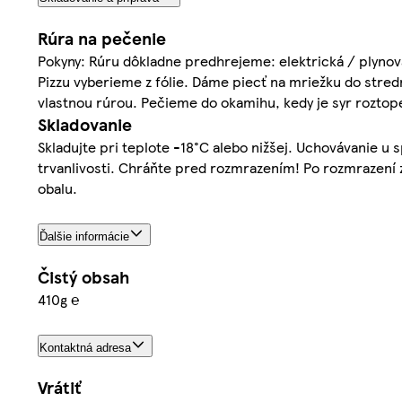
Rúra na pečenie
Pokyny: Rúru dôkladne predhrejeme: elektrická / plyno
Pizzu vyberieme z fólie. Dáme piecť na mriežku do stredn
vlastnou rúrou. Pečieme do okamihu, kedy je syr roztope
Skladovanie
Skladujte pri teplote -18°C alebo nižšej. Uchovávanie u 
trvanlivosti. Chráňte pred rozmrazením! Po rozmrazení z
obalu.
Ďalšie informácie
Čistý obsah
410g ℮
Kontaktná adresa
Vrátiť