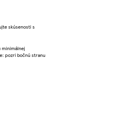
ujte skúsenosti s
u minimálnej
e: pozri bočnú stranu