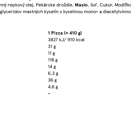
inný repkový olej, Pekárske droždie,
Maslo
, Soľ, Cukor, Modifi
iglyceridov mastných kyselín s kyselinou mono- a diacetylvínno
1 Pizza (= 410 g)
3827 kJ/ 910 kcal
31 g
11 g
118 g
14 g
6,3 g
36 g
4,6 g
-