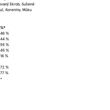
kovaný škrob, Sušené
u), Koreniny, Múku
%*
46 %
44 %
55 %
45 %
16 %
72 %
77 %
-