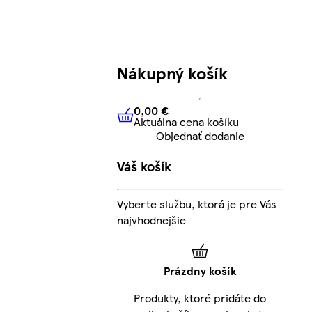
Nákupný košík
0,00 €
Aktuálna cena košíku
0,00 €
Aktuálna cena košíku
Objednať dodanie
Váš košík
Vyberte službu, ktorá je pre Vás
najvhodnejšie
Prázdny košík
Produkty, ktoré pridáte do