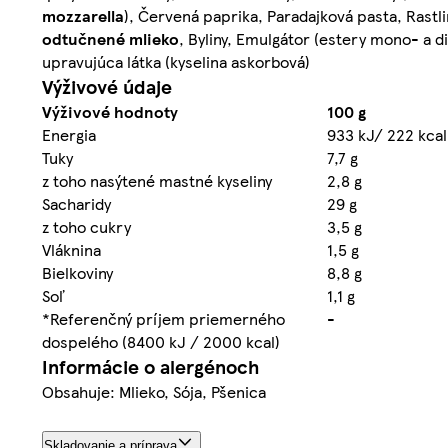
mozzarella
), Červená paprika, Paradajková pasta, Rastl
odtučnené
mlieko
, Byliny, Emulgátor (estery mono- a d
upravujúca látka (kyselina askorbová)
Výživové údaje
Výživové hodnoty
100 g
Energia
933 kJ/ 222 kcal
Tuky
7,7 g
z toho nasýtené mastné kyseliny
2,8 g
Sacharidy
29 g
z toho cukry
3,5 g
Vláknina
1,5 g
Bielkoviny
8,8 g
Soľ
1,1 g
*Referenčný príjem priemerného
-
dospelého (8400 kJ / 2000 kcal)
Informácie o alergénoch
Obsahuje: Mlieko, Sója, Pšenica
Skladovanie a príprava