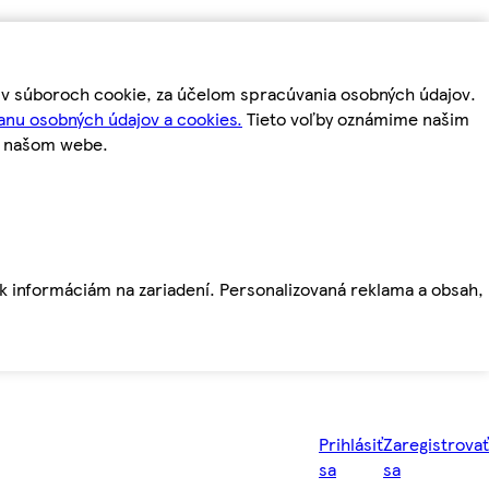
m v súboroch cookie, za účelom spracúvania osobných údajov.
anu osobných údajov a cookies.
Tieto voľby oznámime našim
a našom webe.
ť k informáciám na zariadení. Personalizovaná reklama a obsah,
Prihlásiť
Zaregistrovať
sa
sa