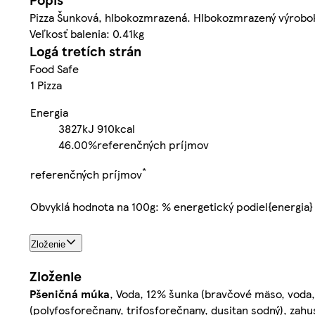
Pizza Šunková, hlbokozmrazená. Hlbokozmrazený výrobo
Veľkosť balenia: 0.41kg
Logá tretích strán
Food Safe
1 Pizza
Energia
3827kJ
910kcal
46.00%
referenčných príjmov
*
referenčných príjmov
Obvyklá hodnota na 100g: % energetický podiel{energia}
Zloženie
Zloženie
Pšeničná
múka
, Voda, 12% šunka (bravčové mäso, voda
(polyfosforečnany, trifosforečnany, dusitan sodný), zah