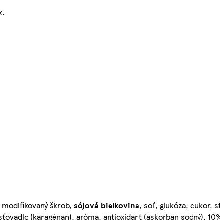
k.
, modifikovaný škrob,
sójová
bielkovina
, soľ, glukóza, cukor, s
usťovadlo (karagénan), aróma, antioxidant (askorban sodný), 1