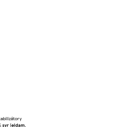
tabilizátory
0%
syr
(
eidam
,