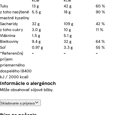
Tuky
13 g
42 g
60 %
z toho nasýtené
5.5 g
18 g
90 %
mastné kyseliny
Sacharidy
32 g
109 g
42 %
z toho cukry
3.0 g
10 g
11 %
Vláknina
1.5 g
5.1 g
Bielkoviny
9.4 g
32 g
64 %
Soľ
0.97 g
3.3 g
55 %
*Referenčný
-
-
-
príjem
priemerného
dospelého (8400
kJ / 2000 kcal)
Informácie o alergénoch
Môže obsahovať sójové bôby.
Skladovanie a príprava
Rúra na pečenie