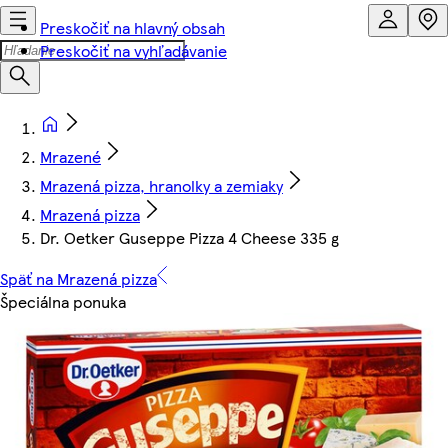
Preskočiť na hlavný obsah
Preskočiť na vyhľadávanie
Mrazené
Mrazená pizza, hranolky a zemiaky
Mrazená pizza
Dr. Oetker Guseppe Pizza 4 Cheese 335 g
Späť na Mrazená pizza
Špeciálna ponuka