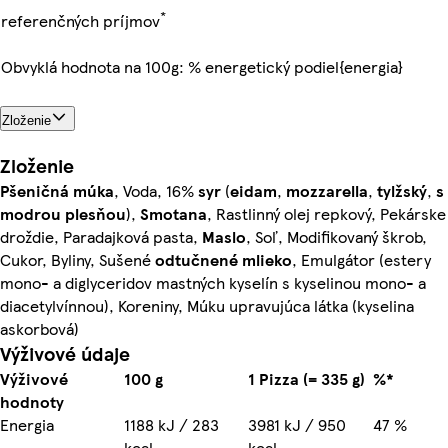
*
referenčných príjmov
Obvyklá hodnota na 100g: % energetický podiel{energia}
Zloženie
Zloženie
Pšeničná múka
, Voda, 16%
syr
(
eidam
,
mozzarella
,
tylžský
,
s
modrou plesňou
),
Smotana
, Rastlinný olej repkový, Pekárske
droždie, Paradajková pasta,
Maslo
, Soľ, Modifikovaný škrob,
Cukor, Byliny, Sušené
odtučnené
mlieko
, Emulgátor (estery
mono- a diglyceridov mastných kyselín s kyselinou mono- a
diacetylvínnou), Koreniny, Múku upravujúca látka (kyselina
askorbová)
Výživové údaje
Výživové
100 g
1 Pizza (= 335 g)
%*
hodnoty
Energia
1188 kJ / 283
3981 kJ / 950
47 %
kcal
kcal