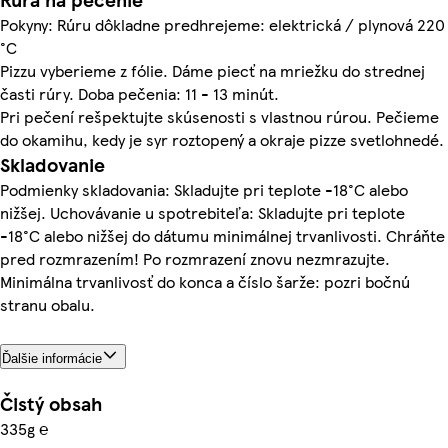
Pokyny: Rúru dôkladne predhrejeme: elektrická / plynová 220
°C
Pizzu vyberieme z fólie. Dáme piecť na mriežku do strednej
časti rúry. Doba pečenia: 11 - 13 minút.
Pri pečení rešpektujte skúsenosti s vlastnou rúrou. Pečieme
do okamihu, kedy je syr roztopený a okraje pizze svetlohnedé.
Skladovanie
Podmienky skladovania: Skladujte pri teplote -18°C alebo
nižšej. Uchovávanie u spotrebiteľa: Skladujte pri teplote
-18°C alebo nižšej do dátumu minimálnej trvanlivosti. Chráňte
pred rozmrazením! Po rozmrazení znovu nezmrazujte.
Minimálna trvanlivosť do konca a číslo šarže: pozri bočnú
stranu obalu.
Ďalšie informácie
Čistý obsah
335g ℮