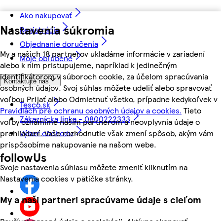
Ako nakupovať
Nastavenia súkromia
Registrácia
Objednanie doručenia
My a našich 18 partnerov ukladáme informácie v zariadení
Moje obľúbené
alebo k nim pristupujeme, napríklad k jedinečným
identifikátorom v súboroch cookie, za účelom spracúvania
Kontaktujte nás
osobných údajov. Svoj súhlas môžete udeliť alebo spravovať
voľbou Prijať alebo Odmietnuť všetko, prípadne kedykoľvek v
Tesco.sk
Pravidlách pre ochranu osobných údajov a cookies.
Tieto
Zákaznícka linka - 0800222333
voľby oznámime našim partnerom a neovplyvnia údaje o
prehliadaní. Vaše rozhodnutie však zmení spôsob, akým vám
Výber obchodu
prispôsobíme nakupovanie na našom webe.
followUs
Svoje nastavenia súhlasu môžete zmeniť kliknutím na
Nastavenia cookies v pätičke stránky.
My a naši partneri spracúvame údaje s cieľom