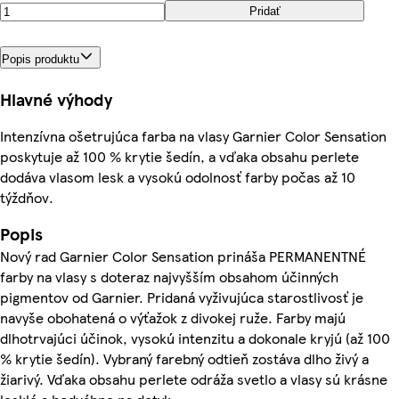
Pridať
Popis produktu
Hlavné výhody
Intenzívna ošetrujúca farba na vlasy Garnier Color Sensation
poskytuje až 100 % krytie šedín, a vďaka obsahu perlete
dodáva vlasom lesk a vysokú odolnosť farby počas až 10
týždňov.
Popis
Nový rad Garnier Color Sensation prináša PERMANENTNÉ
farby na vlasy s doteraz najvyšším obsahom účinných
pigmentov od Garnier. Pridaná vyživujúca starostlivosť je
navyše obohatená o výťažok z divokej ruže. Farby majú
dlhotrvajúci účinok, vysokú intenzitu a dokonale kryjú (až 100
% krytie šedín). Vybraný farebný odtieň zostáva dlho živý a
žiarivý. Vďaka obsahu perlete odráža svetlo a vlasy sú krásne