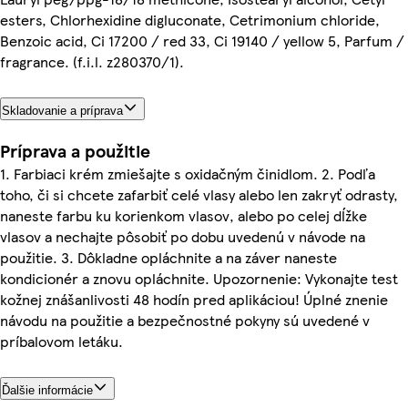
esters, Chlorhexidine digluconate, Cetrimonium chloride,
Benzoic acid, Ci 17200 / red 33, Ci 19140 / yellow 5, Parfum /
fragrance. (f.i.l. z280370/1).
Skladovanie a príprava
Príprava a použitie
1. Farbiaci krém zmiešajte s oxidačným činidlom. 2. Podľa
toho, či si chcete zafarbiť celé vlasy alebo len zakryť odrasty,
naneste farbu ku korienkom vlasov, alebo po celej dĺžke
vlasov a nechajte pôsobiť po dobu uvedenú v návode na
použitie. 3. Dôkladne opláchnite a na záver naneste
kondicionér a znovu opláchnite. Upozornenie: Vykonajte test
kožnej znášanlivosti 48 hodín pred aplikáciou! Úplné znenie
návodu na použitie a bezpečnostné pokyny sú uvedené v
príbalovom letáku.
Ďalšie informácie