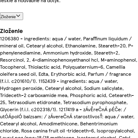
lesklé a hodvábne na dotyk.
Zloženie
Zloženie
1206380 - ingredients: aqua / water, Paraffinum liquidum /
mineral oil, Cetearyl alcohol, Ethanolamine, Steareth-20, P-
phenylenediamine, Ammonium hydroxide, Steareth-2,
Resorcinol, 2, 4-diaminophenoxyethanol hcl, M-aminophenol,
Tocopherol, Thiolactic acid, Polyquaternium-6, Camellia
oleifera seed oil, Edta, Erythorbic acid, Parfum / fragrance
(f.i.l. c201610/1). 1152439 - ingredients: aqua / water,
Hydrogen peroxide, Cetearyl alcohol, Sodium salicylate,
Trideceth-2 carboxamide mea, Phosphoric acid, Ceteareth-
25, Tetrasodium etidronate, Tetrasodium pyrophosphate,
Glycerin (f.i.l. c202318/1). 1217419 a - zÁvĚreČnÁ pÉČe: /
utÓÁpolÓ balzsam: / zÁvereČnÁ starostlivosŤ: aqua / water,
Cetearyl alcohol, Amodimethicone, Behentrimonium
chloride, Rosa canina fruit oil •trideceth-6, Isopropylalcohol,
Lauryl peg/ppg-18/18 methicone, Isostearyl alcohol, Cetyl