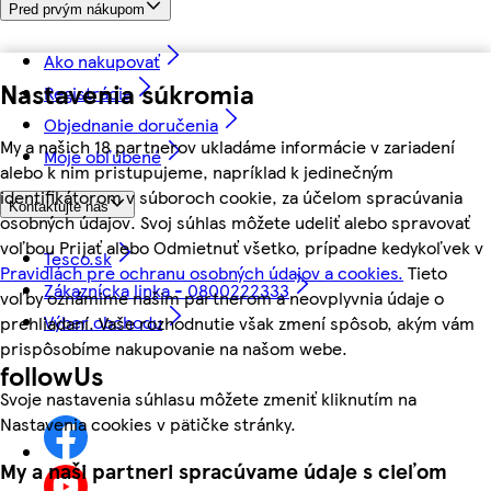
Pred prvým nákupom
Ako nakupovať
Nastavenia súkromia
Registrácia
Objednanie doručenia
My a našich 18 partnerov ukladáme informácie v zariadení
Moje obľúbené
alebo k nim pristupujeme, napríklad k jedinečným
identifikátorom v súboroch cookie, za účelom spracúvania
Kontaktujte nás
osobných údajov. Svoj súhlas môžete udeliť alebo spravovať
voľbou Prijať alebo Odmietnuť všetko, prípadne kedykoľvek v
Tesco.sk
Pravidlách pre ochranu osobných údajov a cookies.
Tieto
Zákaznícka linka - 0800222333
voľby oznámime našim partnerom a neovplyvnia údaje o
Výber obchodu
prehliadaní. Vaše rozhodnutie však zmení spôsob, akým vám
prispôsobíme nakupovanie na našom webe.
followUs
Svoje nastavenia súhlasu môžete zmeniť kliknutím na
Nastavenia cookies v pätičke stránky.
My a naši partneri spracúvame údaje s cieľom